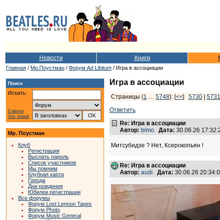
Новости
Книги
Главная
/
Мр.Поустман
/
Форум Ad Libitum
/ Игра в ассоциации
Игра в ассоциации
Поиск
Искать:
Страницы (
1
…
5748
): [
<<
]
5730
|
573
Ответить
Советы
Vox populi
Re: Игра в ассоциации
Автор:
bimo
Дата:
30.06.26 17:32
Мр. Поустман
Клуб
Митсубидзе ? Нет, Ксерокопьян !
Регистрация
Выслать пароль
Список участников
Re: Игра в ассоциации
Мы помним
Автор:
audi
Дата:
30.06.26 20:34
Клубная карта
Города
Дни рождения
Юбилеи регистрации
Все форумы
Форум Lost Lennon Tapes
Форум Photo
Форум Music General