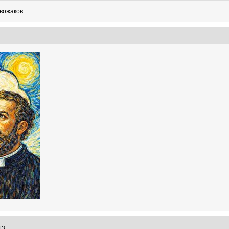
вожаков.
7
:13