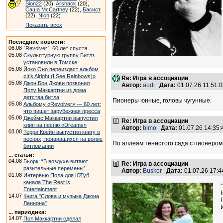
Sion22
(20),
Arshack
(20),
Саша McCartney
(22),
Басист
(22),
Nich
(22)
Показать всех
Последние новости:
06.08
`Revolver`: 60 лет спустя
05.08
Скульптурную группу Битлз
установили в Томске
05.08
Йоко Оно переиздаст альбом
«It’s Alright (I See Rainbows)»
Re: Игра в ассоциации
05.08
Джон Бон Джови позвонил
Автор:
audi
Дата:
01.07.26 11:51
Полу Маккартни из дома
детства битла
Пионеры юнные, головы чугунные.
05.08
Альбому «Revolver» — 60 лет:
что пишет зарубежная пресса
05.08
Джеймс Маккартни выпустил
Re: Игра в ассоциации
клип на песню «Dreams»
Автор:
bimo
Дата:
01.07.26 14:35
03.08
Терри Крейн выпустил книгу о
песнях, появившихся на волне
По аллеям тенистого сада с пионером г
битломании
... статьи:
04.08
Бьорк: “В воздухе витают
Re: Игра в ассоциации
разительные перемены”
Автор:
Busker
Дата:
01.07.26 17:
01.08
Интервью Пола для ЮТуб
канала The Rest is
Entertainment
14.07
Книга "Слова и музыка Джона
Леннона"
... периодика:
14.07
Пол Маккартни сделал