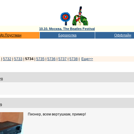
10.10. Москва. The Beatles Festival
Мр.Поустман
Барахолка
Оффлайн
1
|
5732
|
5733
|
5734
|
5735
|
5736
|
5737
|
5738
|
Еще>>
:28
:09
Пионер, всем вертушкам, пример!