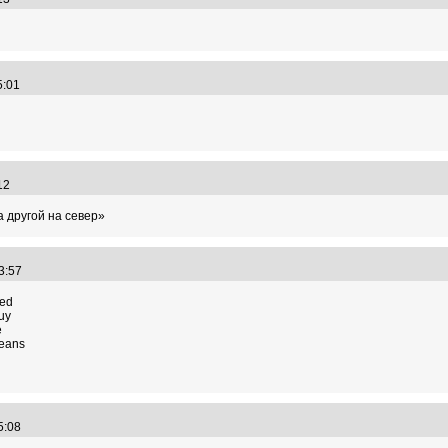
15:01
:12
а другой на север»
23:57
ied
guy
e
jeans
25:08