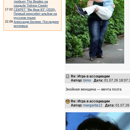
трибьют The Beatles на
свадьбе Тейлор Свифт
17.02
СЕКРЕТ "Big Beat 83" (2026).
Первый мерсибит-альбом на
русском языке
22.09
Александр Беляев. Последнее
интервью
Re: Игра в ассоциации
Автор:
bimo
Дата:
01.07.26 18:07
Знойная женщина — мечта поэта
Re: Игра в ассоциации
Автор:
margarita12
Дата:
01.07.26