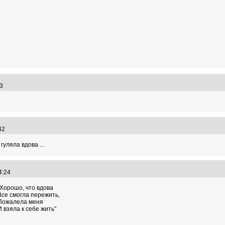
:03
:42
уляла вдова ...
44:24
"Хорошо, что вдова
Все смогла пережить,
Пожалела меня
И взяла к себе жить"