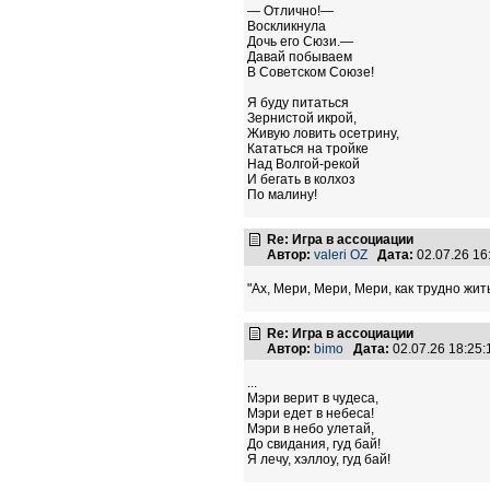
— Отлично!—
Воскликнула
Дочь его Сюзи.—
Давай побываем
В Советском Союзе!
Я буду питаться
Зернистой икрой,
Живую ловить осетрину,
Кататься на тройке
Над Волгой-рекой
И бегать в колхоз
По малину!
Re: Игра в ассоциации
Автор:
valeri OZ
Дата:
02.07.26 1
"Ах, Мери, Мери, Мери, как трудно жить 
Re: Игра в ассоциации
Автор:
bimo
Дата:
02.07.26 18:25
...
Мэри верит в чудеса,
Мэри едет в небеса!
Мэри в небо улетай,
До свидания, гуд бай!
Я лечу, хэллоу, гуд бай!