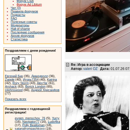
Форум Club
Форум Ad Libitum
Чат (0)
Правила форумов
Подкасты
FAQ
Полезные советы
Модераторы
Hall of shame
Последние сообщения
Архив форумов
Статистика
Поздравляем с днем рождения!
Re: Игра в ассоциации
Автор:
valeri OZ
Дата:
01.07.26 0
Евгений Бик
(35),
Димедролл
(36),
Zapple
(40),
Игорь7354
(40),
Katrina
(42),
Rory Storm
(43),
AlexYar
(61),
Arshack
(63),
Borick London
(65),
stjohnswood
(66),
Андрей Хрисанфов
(77)
Показать всех
Поздравляем с годовщиной
регистрации!
evgen_menschov_76
(5),
Yurry
(16),
Navigator77
(16),
Ludo4ka
(17),
Polly Beatloman
(18),
satanafrompashkovo
(19),