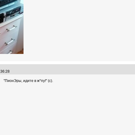
7:36:28
"ПионЭры, идите в ж*пу!" (с).