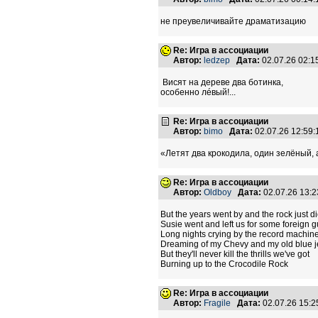
не преувеличивайте драматизацию
Re: Игра в ассоциации
Автор:
ledzep
Дата:
02.07.26 02:
Висят на дереве два ботинка,
особенно лéвый!...
Re: Игра в ассоциации
Автор:
bimo
Дата:
02.07.26 12:59
«Летят два крокодила, один зелёный, 
Re: Игра в ассоциации
Автор:
Oldboy
Дата:
02.07.26 13:
But the years went by and the rock just d
Susie went and left us for some foreign 
Long nights crying by the record machin
Dreaming of my Chevy and my old blue 
But they'll never kill the thrills we've got
Burning up to the Crocodile Rock
Re: Игра в ассоциации
Автор:
Fragile
Дата:
02.07.26 15: