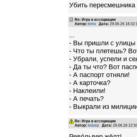
Убить пересмешника
Re: Игра в ассоциации
Автор:
bimo
Дата:
29.06.26 18:32
...
- Вы пришли с улицы и
- Что ты плетешь? Во
- Убрали, успели и се
- Да ты что? Вот пасп
- А паспорт отняли!
- А карточка?
- Наклеили!
- А печать?
- Выкрали из милиции
Re: Игра в ассоциации
Автор:
ledzep
Дата:
29.06.26 22:
Ревóльвер жёлт!