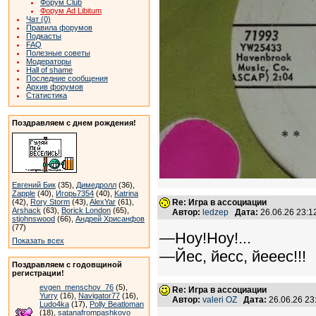
Форум Club
Форум Ad Libitum
Чат (0)
Правила форумов
Подкасты
FAQ
Полезные советы
Модераторы
Hall of shame
Последние сообщения
Архив форумов
Статистика
Поздравляем с днем рождения!
Евгений Бик
(35),
Димедролл
(36),
Zapple
(40),
Игорь7354
(40),
Katrina
(42),
Rory Storm
(43),
AlexYar
(61),
Re: Игра в ассоциации
Arshack
(63),
Borick London
(65),
Автор:
ledzep
Дата:
26.06.26 23:
stjohnswood
(66),
Андрей Хрисанфов
(77)
—Ноу!Ноу!...
Показать всех
—Йес, йесс, йееес!!!
Поздравляем с годовщиной
регистрации!
evgen_menschov_76
(5),
Re: Игра в ассоциации
Yurry
(16),
Navigator77
(16),
Автор:
valeri OZ
Дата:
26.06.26 2
Ludo4ka
(17),
Polly Beatloman
(18),
satanafrompashkovo