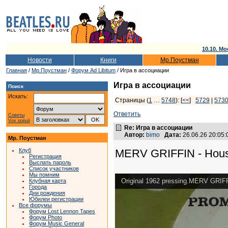
10.10. Мо
Новости
Книги
Мр.Поустман
Главная
/
Мр.Поустман
/
Форум Ad Libitum
/ Игра в ассоциации
Игра в ассоциации
Поиск
Искать:
Страницы (
1
…
5748
): [
<<
]
5729
|
573
Ответить
Советы
Vox populi
Re: Игра в ассоциации
Автор:
bimo
Дата:
26.06.26 20:05
Мр. Поустман
Клуб
MERV GRIFFIN - House
Регистрация
Выслать пароль
Список участников
Мы помним
Original 1962 pressing.MERV GRI
Клубная карта
Города
Дни рождения
Юбилеи регистрации
Все форумы
Форум Lost Lennon Tapes
Форум Photo
Форум Music General