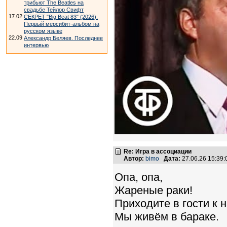
трибьют The Beatles на
свадьбе Тейлор Свифт
17.02
СЕКРЕТ "Big Beat 83" (2026).
Первый мерсибит-альбом на
русском языке
22.09
Александр Беляев. Последнее
интервью
Re: Игра в ассоциации
Автор:
bimo
Дата:
27.06.26 15:39
Опа, опа,
Жареные раки!
Приходите в гости к 
Мы живём в бараке.