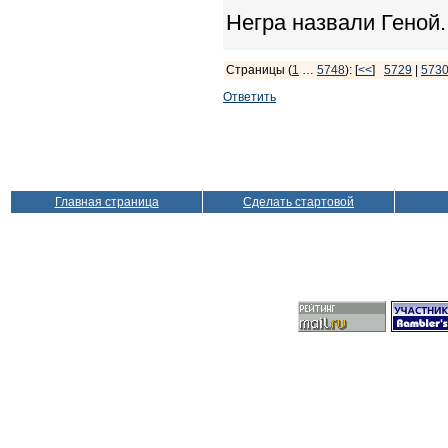
Негра назвали Геной.
Страницы (
1
…
5748
): [
<<
]
5729
|
573
Ответить
Главная страница
Сделать стартовой