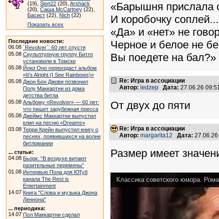
(19),
Sion22
(20),
Arshack
«Барышня прислала 
(20),
Саша McCartney
(22),
Басист
(22),
Nich
(22)
И коробочку соплей...
Показать всех
«Да» и «нет» не говор
Последние новости:
Черное и белое не бе
06.08
`Revolver`: 60 лет спустя
05.08
Скульптурную группу Битлз
Вы поедете на бал?»
установили в Томске
05.08
Йоко Оно переиздаст альбом
«It’s Alright (I See Rainbows)»
Re: Игра в ассоциации
05.08
Джон Бон Джови позвонил
Автор:
ledzep
Дата:
27.06.26 09:
Полу Маккартни из дома
детства битла
05.08
Альбому «Revolver» — 60 лет:
От двух до пяти
что пишет зарубежная пресса
05.08
Джеймс Маккартни выпустил
клип на песню «Dreams»
Re: Игра в ассоциации
03.08
Терри Крейн выпустил книгу о
Автор:
margarita12
Дата:
27.06.26
песнях, появившихся на волне
битломании
Размер имеет значен
... статьи:
04.08
Бьорк: “В воздухе витают
разительные перемены”
01.08
Интервью Пола для ЮТуб
канала The Rest is
Классика советского юмора. Роман
Entertainment
14.07
Книга "Слова и музыка Джона
Леннона"
... периодика:
14.07
Пол Маккартни сделал