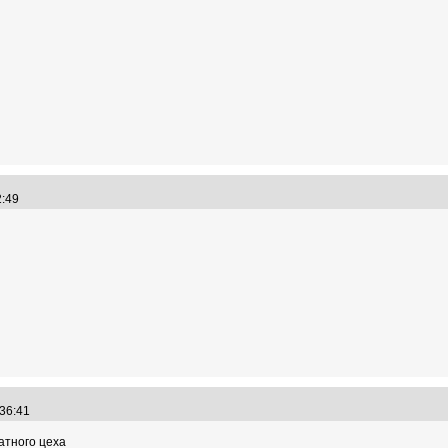
52:49
:36:41
атного цеха