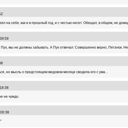
:52
л на себя, как и в прошлый год, и с честью несет. Обещал, в общем, не дожид
:09:59
 Пух, мы не должны забывать. А Пух отвечал: Совершенно верно, Пятачок. Не п
:38
ся, но мысль о предстоящем медовом месяце сводила его с ума...
:18:38
е не чуждо.
8:00:38
"