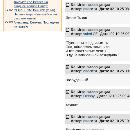
трибьют The Beatles на
Re: Игра в ассоциации
свадьбе Тейлор Свифт
Автор:
опосити
Дата:
02.10.25 08
17.02
СЕКРЕТ "Big Beat 83" (2026).
Первый мерсибит-альбом на
Яков и Тыков
русском языке
22.09
Александр Беляев. Последнее
интервью
Re: Игра в ассоциации
Автор:
valeri OZ
Дата:
02.10.25 0
"Пустое вы сердечным ты
Она, обмолвясь, заменила
И все счастливые мечты
В душе влюбленной возбудила."
Re: Игра в ассоциации
Автор:
опосити
Дата:
02.10.25 09
Возбуденный
Re: Игра в ассоциации
Автор:
Oldboy
Дата:
02.10.25 09:
тачанка
Re: Игра в ассоциации
Автор:
опосити
Дата:
02.10.25 10