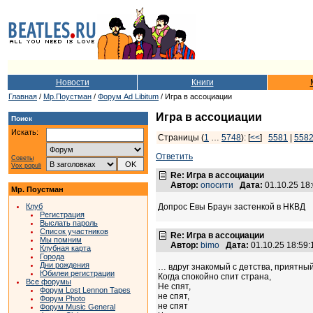
Новости
Книги
Главная
/
Мр.Поустман
/
Форум Ad Libitum
/ Игра в ассоциации
Игра в ассоциации
Поиск
Искать:
Страницы (
1
…
5748
): [
<<
]
5581
|
558
Ответить
Советы
Vox populi
Re: Игра в ассоциации
Автор:
опосити
Дата:
01.10.25 18
Мр. Поустман
Клуб
Допрос Евы Браун застенкой в НКВД
Регистрация
Выслать пароль
Список участников
Re: Игра в ассоциации
Мы помним
Автор:
bimo
Дата:
01.10.25 18:59
Клубная карта
Города
Дни рождения
… вдруг знакомый с детства, приятны
Юбилеи регистрации
Когда спокойно спит страна,
Все форумы
Не спят,
Форум Lost Lennon Tapes
не спят,
Форум Photo
не спят
Форум Music General