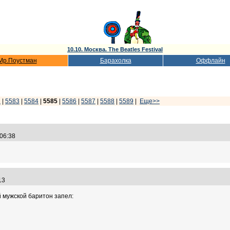
10.10. Москва. The Beatles Festival
Мр.Поустман
Барахолка
Оффлайн
2
|
5583
|
5584
|
5585
|
5586
|
5587
|
5588
|
5589
|
Еще>>
:06:38
:13
й мужской баритон запел: