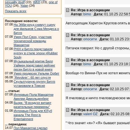
sexuality itself
(22),
WKH
(23),
one of
YOU
(24),
Yutan
(24)
Re: Игра в ассоциации
Показать всех
Автор:
bimo
Дата:
01.10.25 22:58
Последние новости:
Автосцепщик Xаритон Kруглов опять взя
07.08
На Эбби-роуд снимут сцену
для фильмов Сэма Мендеса о
Битлз
Re: Игра в ассоциации
07.08
Умер Пол Свон, участник
Автор:
опосити
Дата:
01.10.25 23
технической команды
Маккартни
Пятачок говорил: Но с другой стороны,
07.08
PHIX и Битлз представили
куртку в стиле эпохи «Rubber
Soul»
Re: Игра в ассоциации
07.08
Музыкальный критик Билл
Автор:
bimo
Дата:
01.10.25 23:18
Уаймен представил рейтинг
песен Битлз в новой книге
Вообще-то Винни-Пух не хотел женить
07.08
Умер продюсер Уильям Орбит
06.08
`Revolver`: 60 лет спустя
05.08
Скульптурную группу Битлз
Re: Игра в ассоциации
установили в Томске
Автор:
опосити
Дата:
02.10.25 07
... статьи:
07.08
Интервью Пола Маккартни
Я пчеловод и ничто пчеловодческое мн
Амелии Димольденберг
04.08
Бьорк: “В воздухе витают
разительные перемены”
Re: Игра в ассоциации
01.08
Интервью Пола для ЮТуб
Автор:
valeri OZ
Дата:
02.10.25 0
канала The Rest is
Entertainment
" Что значит «я»? «Я» бывают разные!
... периодика:
14.07
Пол Маккартни сделал