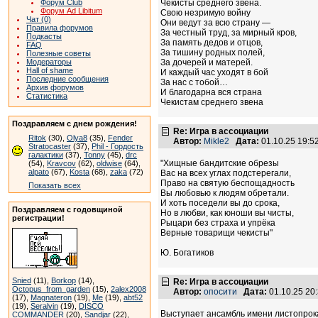
Форум Club
Чекисты среднего звена.
Форум Ad Libitum
Свою незримую войну
Чат (0)
Они ведут за всю страну —
Правила форумов
За честный труд, за мирный кров,
Подкасты
За память дедов и отцов,
FAQ
За тишину родных полей,
Полезные советы
Модераторы
За дочерей и матерей.
Hall of shame
И каждый час уходят в бой
Последние сообщения
За нас с тобой…
Архив форумов
И благодарна вся страна
Статистика
Чекистам среднего звена
Поздравляем с днем рождения!
Re: Игра в ассоциации
Ritok
(30),
Olya8
(35),
Fender
Автор:
Mikle2
Дата:
01.10.25 19:
Stratocaster
(37),
Phil - Гордость
галактики
(37),
Tonny
(45),
drc
"Хищные бандитские обрезы
(54),
Kravcov
(62),
oldwise
(64),
alpato
(67),
Kosta
(68),
zaka
(72)
Вас на всех углах подстерегали,
Право на святую беспощадность
Показать всех
Вы любовью к людям обретали.
И хоть поседели вы до срока,
Поздравляем с годовщиной
Но в любви, как юноши вы чисты,
регистрации!
Рыцари без страха и упрёка
Верные товарищи чекисты"
Ю. Богатиков
Snied
(11),
Borkop
(14),
Re: Игра в ассоциации
Octopus_from_garden
(15),
2alex2008
Автор:
опосити
Дата:
01.10.25 20
(17),
Magnateron
(19),
Me
(19),
abt52
(19),
Seralvin
(19),
DISCO
Выступает ансамбль имени листопрок
COMMANDER
(20),
Sandjar
(22),