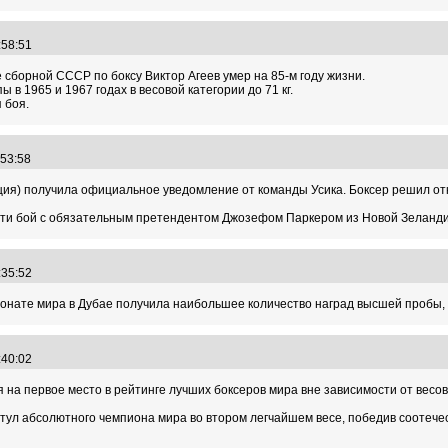
2:58:51
 сборной СССР по боксу Виктор Агеев умер на 85-м году жизни.
в 1965 и 1967 годах в весовой категории до 71 кг.
 боя.
9:53:58
ия) получила официальное уведомление от команды Усика. Боксер решил отк
ти бой с обязательным претендентом Джозефом Паркером из Новой Зеландии
8:35:52
ионате мира в Дубае получила наибольшее количество наград высшей пробы, 
2:40:02
на первое место в рейтинге лучших боксеров мира вне зависимости от весово
тул абсолютного чемпиона мира во втором легчайшем весе, победив соотечес