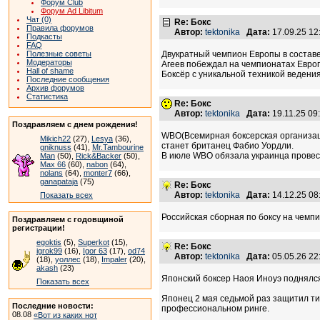
Форум Club
Форум Ad Libitum
Чат (0)
Re: Бокс
Правила форумов
Автор:
tektonika
Дата:
17.09.25 1
Подкасты
FAQ
Полезные советы
Двукратный чемпион Европы в составе
Модераторы
Агеев побеждал на чемпионатах Европы 
Hall of shame
Боксёр с уникальной техникой ведения
Последние сообщения
Архив форумов
Статистика
Re: Бокс
Автор:
tektonika
Дата:
19.11.25 0
Поздравляем с днем рождения!
WBO(Всемирная боксерская организац
Mikich22
(27),
Lesya
(36),
станет британец Фабио Уордли.
gniknuss
(41),
Mr.Tambourine
В июле WBO обязала украинца провес
Man
(50),
Rick&Backer
(50),
Max 66
(60),
nabon
(64),
nolans
(64),
monter7
(66),
ganapataja
(75)
Re: Бокс
Автор:
tektonika
Дата:
14.12.25 0
Показать всех
Российская сборная по боксу на чемп
Поздравляем с годовщиной
регистрации!
egoktis
(5),
Superkot
(15),
Re: Бокс
igrok99
(16),
Igor 63
(17),
od74
Автор:
tektonika
Дата:
05.05.26 2
(18),
уоллес
(18),
Impaler
(20),
akash
(23)
Японский боксер Наоя Иноуэ поднялся 
Показать всех
Японец 2 мая седьмой раз защитил ти
Последние новости:
профессиональном ринге.
08.08
«Вот из каких нот