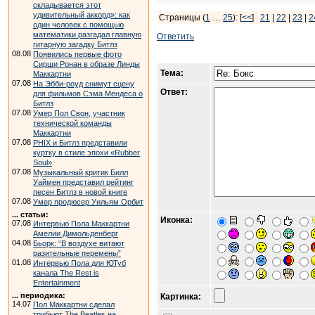
складывается этот
удивительный аккорд»: как
Страницы (
1
…
25
): [
<<
]
21
|
22
|
23
|
2
один человек с помощью
математики разгадал главную
Ответить
гитарную загадку Битлз
08.08
Появились первые фото
Сирши Ронан в образе Линды
Тема:
Маккартни
07.08
На Эбби-роуд снимут сцену
Ответ:
для фильмов Сэма Мендеса о
Битлз
07.08
Умер Пол Свон, участник
технической команды
Маккартни
07.08
PHIX и Битлз представили
куртку в стиле эпохи «Rubber
Soul»
07.08
Музыкальный критик Билл
Уаймен представил рейтинг
песен Битлз в новой книге
07.08
Умер продюсер Уильям Орбит
... статьи:
Иконка:
07.08
Интервью Пола Маккартни
Амелии Димольденберг
04.08
Бьорк: “В воздухе витают
разительные перемены”
01.08
Интервью Пола для ЮТуб
канала The Rest is
Entertainment
... периодика:
Картинка:
14.07
Пол Маккартни сделал
трибьют The Beatles на