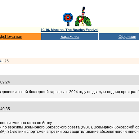
10.10. Москва. The Beatles Festival
Мр.Поустман
Барахолка
Оффлайн
4
|
25
3:09:24
ершении своей боксерской карьеры: в 2024 году он дважды подряд проиграл У
5:40:35
ного чемпиона мира по боксу
 по версиям Всемирного боксерского совета (WBC), Всемирной боксерской о
A). 31-летний спортсмен в третий раз защитил звание абсолютного чемпиона