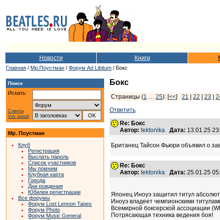
Новости
Книги
Главная
/
Мр.Поустман
/
Форум Ad Libitum
/ Бокс
Бокс
Поиск
Искать:
Страницы (
1
…
25
): [
<<
]
21
|
22
|
23
|
2
Ответить
Советы
Vox populi
Re: Бокс
Автор:
tektonika
Дата:
13.01.25 2
Мр. Поустман
Клуб
Британец Тайсон Фьюри объявил о зав
Регистрация
Выслать пароль
Список участников
Re: Бокс
Мы помним
Автор:
tektonika
Дата:
25.01.25 0
Клубная карта
Города
Дни рождения
Юбилеи регистрации
Японец Иноуэ защитил титул абсолют
Все форумы
Иноуэ владеет чемпионскими титулами
Форум Lost Lennon Tapes
Всемирной боксерской ассоциации (WB
Форум Photo
Потрясающая техника ведения боя!
Форум Music General