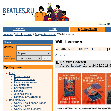
10.10. Мо
Новости
Книги
Мр.Поустман
Главная
/
Мр.Поустман
/
Форум Ad Libitum
/ With Пелевин
With Пелевин
Поиск
Искать:
Страницы (
1
…
15
): [
<<
]
11
|
12
|
13
|
1
Ответить
Советы
Vox populi
Re: With Пелевин
Автор:
Leobax
Дата:
24.04.26 18
Мр. Поустман
Клуб
Регистрация
Выслать пароль
Список участников
Мы помним
Клубная карта
Города
Дни рождения
Юбилеи регистрации
Все форумы
Форум Lost Lennon Tapes
Форум Photo
Форум Music General