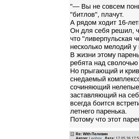
"— Вы не совсем пон
"битлов", плачут.
А рядом ходит 16-лет
Он для себя решил, 
что "ливерпульская ч
несколько мелодий у 
В жизни этому парень
ребята над сволочью
Но прыгающий и кри
снедаемый комплекс
сочиняющий нелепые
заставляющий на себ
всегда боится встре
летнего паренька.
Потому что этот пар
Re: With Пелевин
Автор:
Leobax
Дата:
17.05.26 17