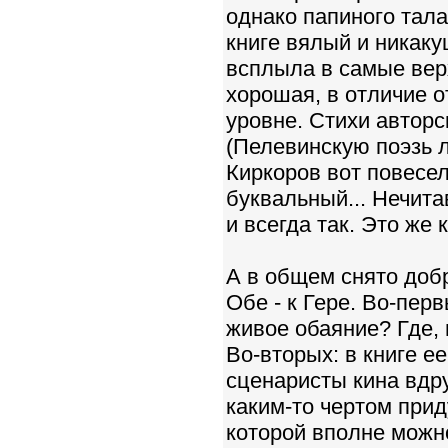
однако папиного талан
книге вялый и никаку
всплыла в самые верх
хорошая, в отличие о
уровне. Стихи авторс
(Пелевинскую поэзь л
Киркоров вот повесел
буквальный... Нечита
и всегда так. Это же 
А в общем снято добр
Обе - к Гере. Во-перв
живое обаяние? Где, 
Во-вторых: в книге е
сценаристы кина вдру
каким-то чертом прид
которой вполне можн