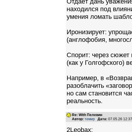
Отдаёт дань уважения
находился под влияни
умения ломать шабл
Иронизирует: упроща
(англофобия, многосл
Спорит: через сюжет
(как у Голгофского) в
Например, в «Возвра
разоблачить «заговор
но сам становится ч
реальность.
Re: With Пелевин
Автор:
темир
Дата:
07.05.26 12:
2Leobax: