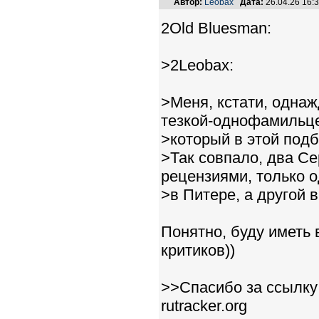
Автор:
Leobax
Дата:
26.04.26 16
2Old Bluesman:
>2Leobax:
>Меня, кстати, однаж
тезкой-однофамильц
>который в этой подб
>Так совпало, два С
рецензиями, только 
>в Питере, а другой в
Понятно, буду иметь
критиков))
>>Спасибо за ссылку 
rutracker.org