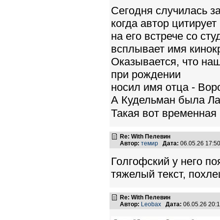
Сегодня случилась з
когда автор цитируе
на его встрече со ст
всплывает имя кинок
Оказывается, что на
при рождении
носил имя отца - Вор
А Кудельман была Ла
Такая вот временная 
Re: With Пелевин
Автор:
темир
Дата:
06.05.26 17:
Голгофский у него по
тяжелый текст, похле
Re: With Пелевин
Автор:
Leobax
Дата:
06.05.26 20