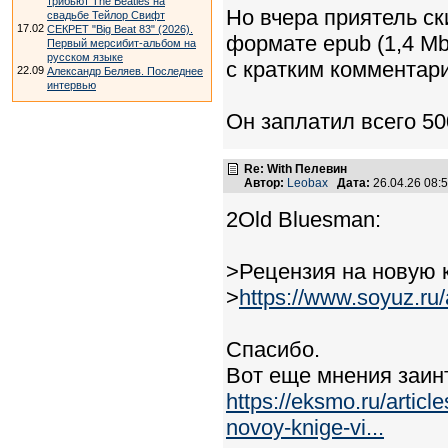
трибьют The Beatles на
Но вчера приятель с
свадьбе Тейлор Свифт
17.02
СЕКРЕТ "Big Beat 83" (2026).
формате epub (1,4 Mb
Первый мерсибит-альбом на
русском языке
с кратким комментари
22.09
Александр Беляев. Последнее
интервью
Он заплатил всего 50
Re: With Пелевин
Автор:
Leobax
Дата:
26.04.26 08
2Old Bluesman:
>Рецензия на новую к
>
https://www.soyuz.ru/
Спасибо.
Вот еще мнения заин
https://eksmo.ru/artic
novoy-knige-vi...