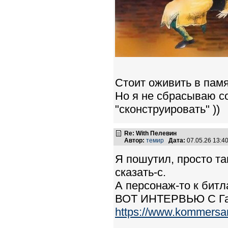
Стоит оживить в памя
Но я не сбрасываю со
"сконструировать" ))
Re: With Пелевин
Автор:
темир
Дата:
07.05.26 13:
Я пошутил, просто та
сказать-с.
А персонаж-то к битл
ВОТ ИНТЕРВЬЮ С Га
https://www.kommersa