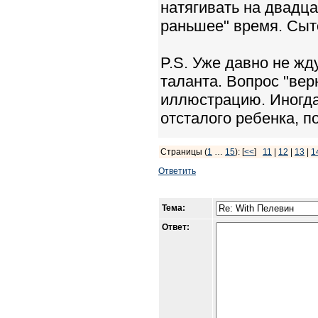
натягивать на двадца
раньшее" время. Сыто
P.S. Уже давно не жд
таланта. Вопрос "вер
иллюстрацию. Иногда
отсталого ребенка, по
Страницы (
1
…
15
): [
<<
]
11
|
12
|
13
|
1
Ответить
Тема:
Ответ: