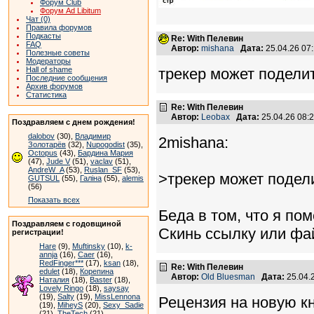
Форум Club
Форум Ad Libitum
Чат (0)
Правила форумов
Подкасты
Re: With Пелевин
FAQ
Автор:
mishana
Дата:
25.04.26 07
Полезные советы
Модераторы
Hall of shame
трекер может поделит
Последние сообщения
Архив форумов
Статистика
Re: With Пелевин
Автор:
Leobax
Дата:
25.04.26 08
Поздравляем с днем рождения!
dalobov
(30),
Владимир
2mishana:
Золотарёв
(32),
Nupogodist
(35),
Octopus
(43),
Бардина Мария
(47),
Jude V
(51),
vaclav
(51),
AndreW_A
(53),
Ruslan_SF
(53),
>трекер может подели
GUTSUL
(55),
Галіна
(55),
alemis
(56)
Показать всех
Беда в том, что я по
Поздравляем с годовщиной
Скинь ссылку или фа
регистрации!
Hare
(9),
Muftinsky
(10),
k-
annja
(16),
Caer
(16),
RedFinger***
(17),
ksan
(18),
Re: With Пелевин
edulet
(18),
Корепина
Автор:
Old Bluesman
Дата:
25.04.
Наталия
(18),
Baster
(18),
Lovely Ringo
(18),
saysay
(19),
Salty
(19),
MissLennona
Рецензия на новую кн
(19),
MiheyS
(20),
Sexy_Sadie
(21),
TheTech
(21)