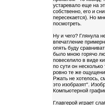
устаревало еще на эт
собственно, его и сни
пересекается). Но м
посмотреть.
Ну и чего? Глянула н
впечатление примерно
опять буду сравнива
было мною горячо люб
повеселило в виде ки
по сути он несколько
ровно те же ощущения
Ржать не хотелось, с
это изобразят". Изоб
Компьютерной график
Главгерой играет сла