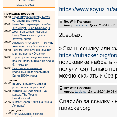
Показать всех
https://www.soyuz.ru/a
Последние новости:
05.08
Скульптурную группу Битлз
установили в Томске
Re: With Пелевин
05.08
Йоко Оно переиздаст альбом
Автор:
mishana
Дата:
25.04.26 11
«It’s Alright (I See Rainbows)»
05.08
Джон Бон Джови позвонил
2Leobax:
Полу Маккартни из дома
детства битла
05.08
Альбому «Revolver» — 60 лет:
что пишет зарубежная пресса
>Скинь ссылку или ф
05.08
Джеймс Маккартни выпустил
клип на песню «Dreams»
https://rutracker.org/
03.08
Терри Крейн выпустил книгу о
поисковике набрать -
песнях, появившихся на волне
битломании
получится).Только по
03.08
Вышел справочник по
коллекционным предметам
можно скачать и без 
Битлз 1960-х годов
... статьи:
04.08
Бьорк: “В воздухе витают
разительные перемены”
Re: With Пелевин
01.08
Интервью Пола для ЮТуб
Автор:
Leobax
Дата:
26.04.26 08
канала The Rest is
Entertainment
Спасибо за ссылку - 
14.07
Книга "Слова и музыка Джона
Леннона"
rutracker.org
... периодика:
14.07
Пол Маккартни сделал