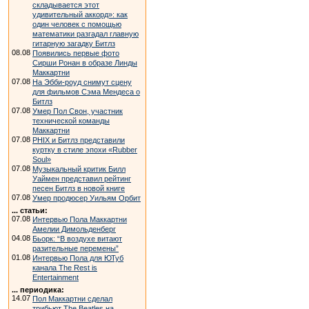
складывается этот
удивительный аккорд»: как
один человек с помощью
математики разгадал главную
гитарную загадку Битлз
08.08
Появились первые фото
Сирши Ронан в образе Линды
Маккартни
07.08
На Эбби-роуд снимут сцену
для фильмов Сэма Мендеса о
Битлз
07.08
Умер Пол Свон, участник
технической команды
Маккартни
07.08
PHIX и Битлз представили
куртку в стиле эпохи «Rubber
Soul»
07.08
Музыкальный критик Билл
Уаймен представил рейтинг
песен Битлз в новой книге
07.08
Умер продюсер Уильям Орбит
... статьи:
07.08
Интервью Пола Маккартни
Амелии Димольденберг
04.08
Бьорк: “В воздухе витают
разительные перемены”
01.08
Интервью Пола для ЮТуб
канала The Rest is
Entertainment
... периодика:
14.07
Пол Маккартни сделал
трибьют The Beatles на