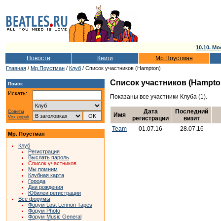
10.10. Мо
Новости
Книги
Мр.Поустман
Главная
/
Мр.Поустман
/
Клуб
/ Список участников (Hampton)
Список участников (Hampto
Поиск
Искать:
Показаны все участники Клуба (1).
Дата
Последний
Советы
Имя
Vox populi
регистрации
визит
Team
01.07.16
28.07.16
Мр. Поустман
Клуб
Регистрация
Выслать пароль
Список участников
Мы помним
Клубная карта
Города
Дни рождения
Юбилеи регистрации
Все форумы
Форум Lost Lennon Tapes
Форум Photo
Форум Music General