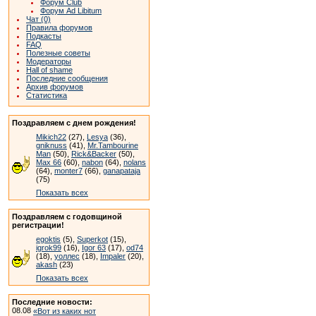
Форум Club
Форум Ad Libitum
Чат (0)
Правила форумов
Подкасты
FAQ
Полезные советы
Модераторы
Hall of shame
Последние сообщения
Архив форумов
Статистика
Поздравляем с днем рождения!
Mikich22
(27),
Lesya
(36),
gniknuss
(41),
Mr.Tambourine
Man
(50),
Rick&Backer
(50),
Max 66
(60),
nabon
(64),
nolans
(64),
monter7
(66),
ganapataja
(75)
Показать всех
Поздравляем с годовщиной
регистрации!
egoktis
(5),
Superkot
(15),
igrok99
(16),
Igor 63
(17),
od74
(18),
уоллес
(18),
Impaler
(20),
akash
(23)
Показать всех
Последние новости:
08.08
«Вот из каких нот