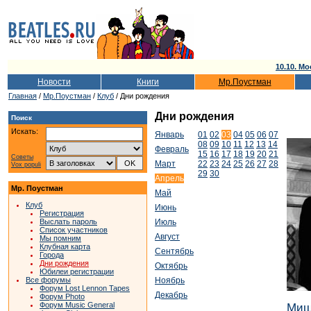
10.10. Мо
Новости
Книги
Мр.Поустман
Главная
/
Мр.Поустман
/
Клуб
/ Дни рождения
Дни рождения
Поиск
Искать:
Январь
01
02
03
04
05
06
07
08
09
10
11
12
13
14
Февраль
15
16
17
18
19
20
21
Советы
Март
22
23
24
25
26
27
28
Vox populi
29
30
Апрель
Мр. Поустман
Май
Клуб
Июнь
Регистрация
Выслать пароль
Июль
Список участников
Август
Мы помним
Клубная карта
Сентябрь
Города
Дни рождения
Октябрь
Юбилеи регистрации
Все форумы
Ноябрь
Форум Lost Lennon Tapes
Декабрь
Форум Photo
Форум Music General
Миш