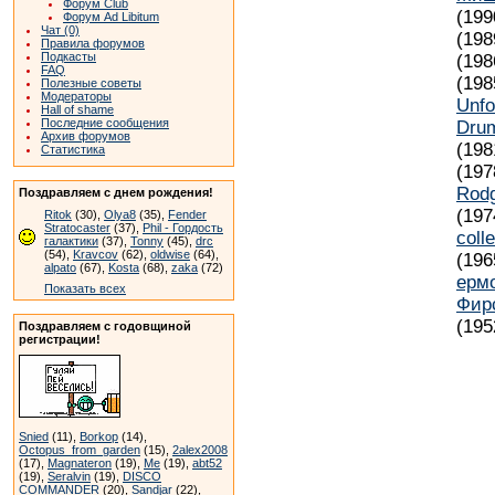
Форум Club
(199
Форум Ad Libitum
Чат (0)
(198
Правила форумов
Подкасты
(198
FAQ
(198
Полезные советы
Модераторы
Unfo
Hall of shame
Последние сообщения
Dru
Архив форумов
(198
Статистика
(197
Rod
Поздравляем с днем рождения!
(197
Ritok
(30),
Olya8
(35),
Fender
Stratocaster
(37),
Phil - Гордость
coll
галактики
(37),
Tonny
(45),
drc
(54),
Kravcov
(62),
oldwise
(64),
(196
alpato
(67),
Kosta
(68),
zaka
(72)
ерм
Показать всех
Фир
(195
Поздравляем с годовщиной
регистрации!
Snied
(11),
Borkop
(14),
Octopus_from_garden
(15),
2alex2008
(17),
Magnateron
(19),
Me
(19),
abt52
(19),
Seralvin
(19),
DISCO
COMMANDER
(20),
Sandjar
(22),