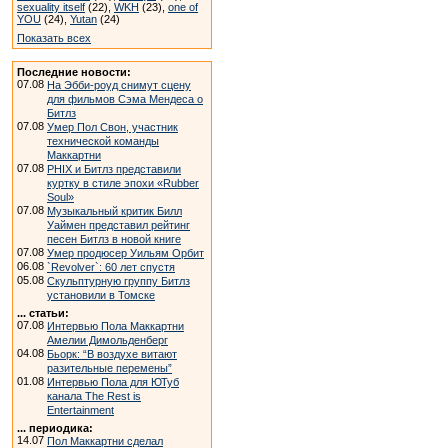
sexuality itself
(22),
WKH
(23),
one of
YOU
(24),
Yutan
(24)
Показать всех
Последние новости:
07.08
На Эбби-роуд снимут сцену
для фильмов Сэма Мендеса о
Битлз
07.08
Умер Пол Свон, участник
технической команды
Маккартни
07.08
PHIX и Битлз представили
куртку в стиле эпохи «Rubber
Soul»
07.08
Музыкальный критик Билл
Уаймен представил рейтинг
песен Битлз в новой книге
07.08
Умер продюсер Уильям Орбит
06.08
`Revolver`: 60 лет спустя
05.08
Скульптурную группу Битлз
установили в Томске
... статьи:
07.08
Интервью Пола Маккартни
Амелии Димольденберг
04.08
Бьорк: “В воздухе витают
разительные перемены”
01.08
Интервью Пола для ЮТуб
канала The Rest is
Entertainment
... периодика:
14.07
Пол Маккартни сделал