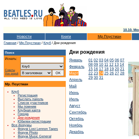
10.10. Мо
Новости
Книги
Мр.Поустман
Главная
/
Мр.Поустман
/
Клуб
/ Дни рождения
Дни рождения
Поиск
Искать:
Январь
01
02
03
04
05
06
07
08
09
10
11
12
13
14
Февраль
15
16
17
18
19
20
21
Советы
Март
22
23
24
25
26
27
28
Vox populi
29
30
31
Апрель
Мр. Поустман
Май
Клуб
Июнь
Регистрация
Выслать пароль
Июль
Список участников
Август
Мы помним
Клубная карта
Сентябрь
Города
Дни рождения
Октябрь
Юбилеи регистрации
Все форумы
Ноябрь
Форум Lost Lennon Tapes
Декабрь
Форум Photo
Форум Music General