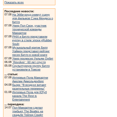
Показать всех
Последние новости:
07.08
На Эбби-роуд снимут сцену
для фильмов Сэма Мендеса о
Битлз
07.08
Умер Пол Свон, участник
технической команды
Маккартни
07.08
PHIX и Битлз представили
куртку в стиле эпохи «Rubber
Soul»
07.08
Музыкальный критик Билл
Уаймен представил рейтинг
песен Битлз в новой книге
07.08
Умер продюсер Уильям Орбит
06.08
`Revolver`: 60 лет спустя
05.08
Скульптурную группу Битлз
установили в Томске
... статьи:
07.08
Интервью Пола Маккартни
Амелии Димольденберг
04.08
Бьорк: “В воздухе витают
разительные перемены”
01.08
Интервью Пола для ЮТуб
канала The Rest is
Entertainment
... периодика:
14.07
Пол Маккартни сделал
трибьют The Beatles на
свадьбе Тейлор Свифт