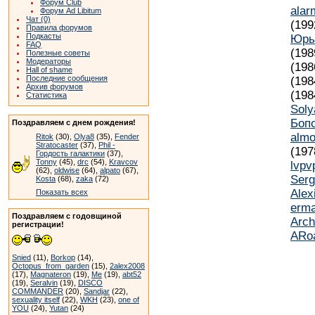
Форум Club
alar
Форум Ad Libitum
Чат (0)
(199
Правила форумов
Подкасты
Юрь
FAQ
(198
Полезные советы
Модераторы
(198
Hall of shame
Последние сообщения
(198
Архив форумов
(198
Статистика
Soly
Боп
Поздравляем с днем рождения!
almo
Ritok
(30),
Olya8
(35),
Fender
Stratocaster
(37),
Phil -
(197
Гордость галактики
(37),
Tonny
(45),
drc
(54),
Kravcov
lvpv
(62),
oldwise
(64),
alpato
(67),
Serg
Kosta
(68),
zaka
(72)
Alex
Показать всех
erm
Поздравляем с годовщиной
Arch
регистрации!
ARo
Snied
(11),
Borkop
(14),
Octopus_from_garden
(15),
2alex2008
(17),
Magnateron
(19),
Me
(19),
abt52
(19),
Seralvin
(19),
DISCO
COMMANDER
(20),
Sandjar
(22),
sexuality itself
(22),
WKH
(23),
one of
YOU
(24),
Yutan
(24)