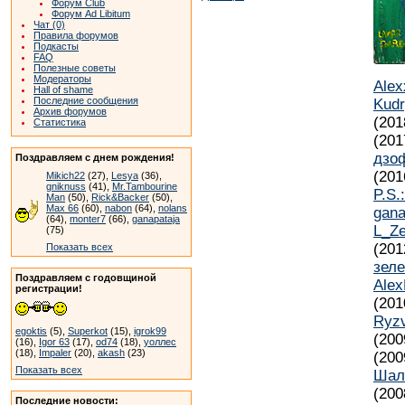
Форум Club
Форум Ad Libitum
Чат (0)
Правила форумов
Подкасты
FAQ
Полезные советы
Модераторы
Ale
Hall of shame
Последние сообщения
Kudr
Архив форумов
(201
Статистика
(201
дзо
Поздравляем с днем рождения!
(201
Mikich22
(27),
Lesya
(36),
gniknuss
(41),
Mr.Tambourine
P.S.
Man
(50),
Rick&Backer
(50),
Max 66
(60),
nabon
(64),
nolans
gana
(64),
monter7
(66),
ganapataja
L_Z
(75)
(201
Показать всех
зел
Поздравляем с годовщиной
Ale
регистрации!
(201
Ryz
egoktis
(5),
Superkot
(15),
igrok99
(200
(16),
Igor 63
(17),
od74
(18),
уоллес
(18),
Impaler
(20),
akash
(23)
(200
Показать всех
Шал
(200
Последние новости: