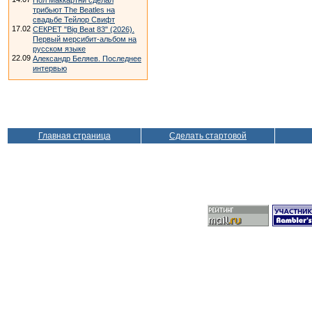
Пол Маккартни сделал
трибьют The Beatles на
свадьбе Тейлор Свифт
17.02
СЕКРЕТ "Big Beat 83" (2026).
Первый мерсибит-альбом на
русском языке
22.09
Александр Беляев. Последнее
интервью
Главная страница
Сделать стартовой