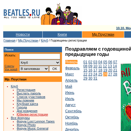
10.10. Мо
Новости
Книги
Мр.Поустман
Главная
/
Мр.Поустман
/
Клуб
/ Годовщины регистрации
Поздравляем с годовщиной т
Поиск
предыдущие годы
Искать:
Январь
01
02
03
04
05
06
07
08
09
10
11
12
13
14
Советы
Февраль
Vox populi
15
16
17
18
19
20
21
Март
22
23
24
25
26
27
28
29
30
31
Мр. Поустман
Апрель
Клуб
Май
Регистрация
Июнь
Выслать пароль
Список участников
Июль
Мы помним
Клубная карта
Август
Города
Дни рождения
Сентябрь
Юбилеи регистрации
Октябрь
Все форумы
Форум Lost Lennon Tapes
Ноябрь
Форум Photo
Форум Music General
Декабрь