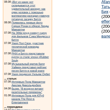
Afan
08.08
«Вот из каких нот
складывается этот
Тат
удивительный аккорд»: как
Бик
один человек с помощью
математики разгадал главную
(200
гитарную загадку Битлз
effe
08.08
Появились первые фото
(200
Сирши Ронан в образе Линды
Маккартни
(200
07.08
На Эбби-роуд снимут сцену
вал
для фильмов Сэма Мендеса о
Битлз
07.08
Умер Пол Свон, участник
технической команды
Маккартни
07.08
PHIX и Битлз представили
куртку в стиле эпохи «Rubber
Soul»
07.08
Музыкальный критик Билл
Уаймен представил рейтинг
песен Битлз в новой книге
07.08
Умер продюсер Уильям Орбит
... статьи:
07.08
Интервью Пола Маккартни
Амелии Димольденберг
04.08
Бьорк: “В воздухе витают
разительные перемены”
01.08
Интервью Пола для ЮТуб
канала The Rest is
Entertainment
... периодика:
14.07