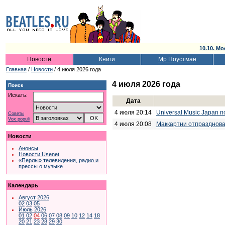
10.10. Мо
Новости
Книги
Мр.Поустман
Главная
/
Новости
/ 4 июля 2026 года
4 июля 2026 года
Поиск
Искать:
Дата
4 июля 20:14
Universal Music Japan 
Советы
Vox populi
4 июля 20:08
Маккартни отпразднова
Новости
Анонсы
Новости Usenet
«Перлы» телевидения, радио и
прессы о музыке…
Календарь
Август 2026
02
03
05
Июль 2026
01
02
04
06
07
08
09
10
12
14
18
20
21
23
28
29
30