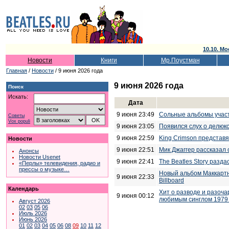
10.10. Мо
Новости
Книги
Мр.Поустман
Главная
/
Новости
/ 9 июня 2026 года
9 июня 2026 года
Поиск
Искать:
Дата
9 июня 23:49
Сольные альбомы участ
Советы
Vox populi
9 июня 23:05
Появился слух о делюк
9 июня 22:59
King Crimson представя
Новости
9 июня 22:51
Мик Джаггер рассказал 
Анонсы
Новости Usenet
9 июня 22:41
The Beatles Story разд
«Перлы» телевидения, радио и
прессы о музыке…
Новый альбом Маккартн
9 июня 22:33
Billboard
Календарь
Хит о разводе и разоч
9 июня 00:12
любимым синглом 1979 
Август 2026
02
03
05
06
Июль 2026
Июнь 2026
01
02
03
04
05
06
08
09
10
11
12