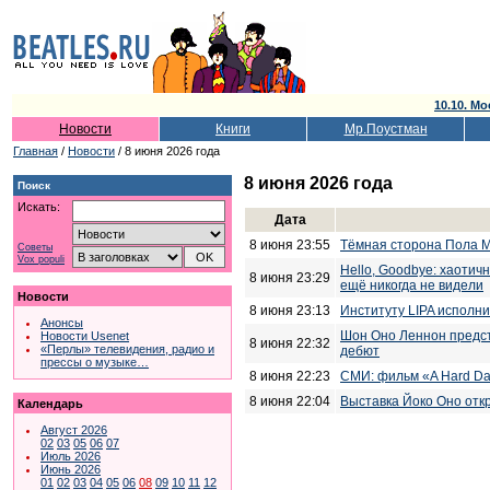
10.10. Мо
Новости
Книги
Мр.Поустман
Главная
/
Новости
/ 8 июня 2026 года
8 июня 2026 года
Поиск
Искать:
Дата
8 июня 23:55
Тёмная сторона Пола 
Советы
Vox populi
Hello, Goodbye: хаотич
8 июня 23:29
ещё никогда не видели
Новости
8 июня 23:13
Институту LIPA исполни
Анонсы
Шон Оно Леннон предст
Новости Usenet
8 июня 22:32
«Перлы» телевидения, радио и
дебют
прессы о музыке…
8 июня 22:23
СМИ: фильм «A Hard Day
8 июня 22:04
Выставка Йоко Оно отк
Календарь
Август 2026
02
03
05
06
07
Июль 2026
Июнь 2026
01
02
03
04
05
06
08
09
10
11
12