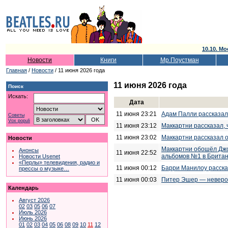
10.10. Мо
Новости
Книги
Мр.Поустман
Главная
/
Новости
/ 11 июня 2026 года
11 июня 2026 года
Поиск
Искать:
Дата
11 июня 23:21
Адам Палли рассказал
Советы
Vox populi
11 июня 23:12
Маккартни рассказал,
11 июня 23:02
Маккартни рассказал о
Новости
Маккартни обошёл Джо
Анонсы
11 июня 22:52
альбомов №1 в Брита
Новости Usenet
«Перлы» телевидения, радио и
11 июня 00:12
Барри Манилоу расска
прессы о музыке…
11 июня 00:03
Питер Эшер — невероя
Календарь
Август 2026
02
03
05
06
07
Июль 2026
Июнь 2026
01
02
03
04
05
06
08
09
10
11
12