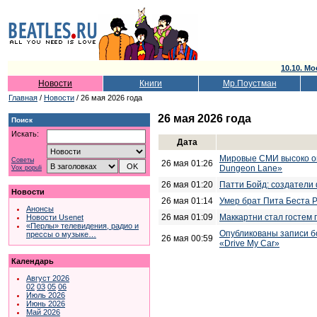
10.10. Мо
Новости
Книги
Мр.Поустман
Главная
/
Новости
/ 26 мая 2026 года
26 мая 2026 года
Поиск
Искать:
Дата
Мировые СМИ высоко оц
Советы
26 мая 01:26
Dungeon Lane»
Vox populi
26 мая 01:20
Патти Бойд: создатели 
Новости
26 мая 01:14
Умер брат Пита Беста 
Анонсы
26 мая 01:09
Маккартни стал гостем
Новости Usenet
«Перлы» телевидения, радио и
Опубликованы записи б
прессы о музыке…
26 мая 00:59
«Drive My Car»
Календарь
Август 2026
02
03
05
06
Июль 2026
Июнь 2026
Май 2026