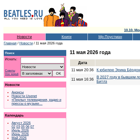
10.10. Мо
Новости
Книги
Мр.Поустман
Главная
/
Новости
/ 11 мая 2026 года
11 мая 2026 года
Поиск
Искать:
Дата
11 мая 20:36
К юбилею Эрика Бёрдо
Советы
Vox populi
В 2027 году в бывшем л
11 мая 16:36
Битлз
Новости
Анонсы
Новости Usenet
«Перлы» телевидения, радио и
прессы о музыке…
Календарь
Август 2026
02
03
05
06
07
Июль 2026
Июнь 2026
Май 2026