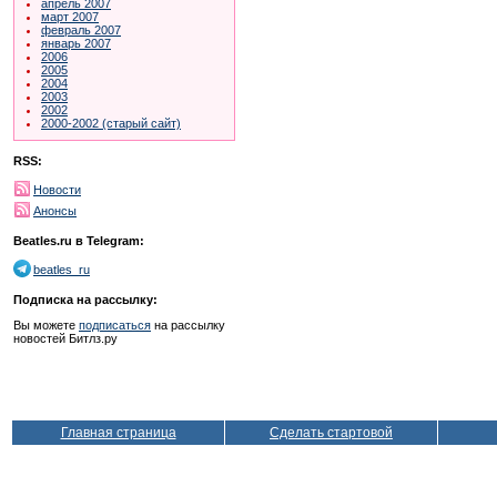
апрель 2007
март 2007
февраль 2007
январь 2007
2006
2005
2004
2003
2002
2000-2002 (старый сайт)
RSS:
Новости
Анонсы
Beatles.ru в Telegram:
beatles_ru
Подписка на рассылку:
Вы можете
подписаться
на рассылку
новостей Битлз.ру
Главная страница
Сделать стартовой