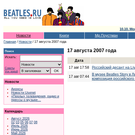
10.10. Мо
Новости
Книги
Мр.Поустман
Главная
/
Новости
/ 17 августа 2007 года
17 августа 2007 года
Поиск
Искать:
Дата
17 авг 17:58
Российский десант на Liv
Советы
Vox populi
В музее Beatles Story в
17 авг 07:44
композиция российского
Новости
Анонсы
Новости Usenet
«Перлы» телевидения, радио и
прессы о музыке…
Календарь
Август 2026
02
03
05
06
07
08
Июль 2026
Июнь 2026
Май 2026