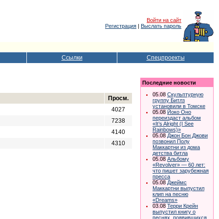
Войти на сайт
Регистрация
|
Выслать пароль
Ссылки
Спецпроекты
Последние новости
05.08
Скульптурную
Просм.
группу Битлз
установили в Томске
4027
05.08
Йоко Оно
переиздаст альбом
7238
«It’s Alright (I See
Rainbows)»
4140
05.08
Джон Бон Джови
позвонил Полу
4310
Маккартни из дома
детства битла
05.08
Альбому
«Revolver» — 60 лет:
что пишет зарубежная
пресса
05.08
Джеймс
Маккартни выпустил
клип на песню
«Dreams»
03.08
Терри Крейн
выпустил книгу о
песнях, появившихся