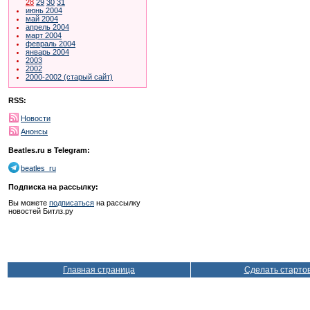
28
29
30
31
июнь 2004
май 2004
апрель 2004
март 2004
февраль 2004
январь 2004
2003
2002
2000-2002 (старый сайт)
RSS:
Новости
Анонсы
Beatles.ru в Telegram:
beatles_ru
Подписка на рассылку:
Вы можете
подписаться
на рассылку
новостей Битлз.ру
Главная страница
Сделать старто