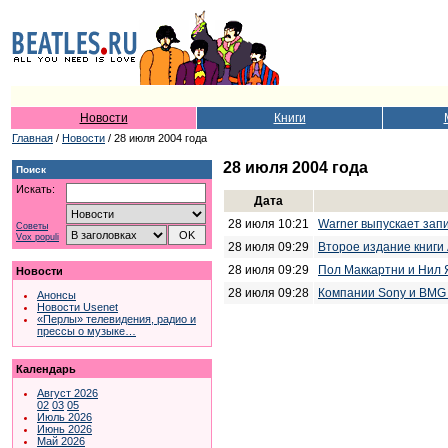
Новости
Книги
Главная
/
Новости
/ 28 июля 2004 года
28 июля 2004 года
Поиск
Искать:
Дата
28 июля 10:21
Warner выпускает запи
Советы
Vox populi
28 июля 09:29
Второе издание книги
28 июля 09:29
Пол Маккартни и Нил 
Новости
28 июля 09:28
Компании Sony и BMG
Анонсы
Новости Usenet
«Перлы» телевидения, радио и
прессы о музыке…
Календарь
Август 2026
02
03
05
Июль 2026
Июнь 2026
Май 2026