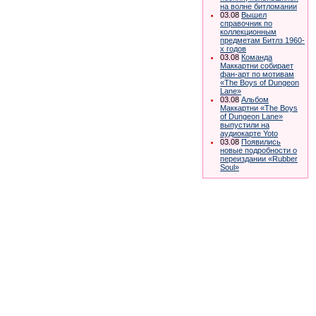
на волне битломании
03.08
Вышел
справочник по
коллекционным
предметам Битлз 1960-
х годов
03.08
Команда
Маккартни собирает
фан-арт по мотивам
«The Boys of Dungeon
Lane»
03.08
Альбом
Маккартни «The Boys
of Dungeon Lane»
выпустили на
аудиокарте Yoto
03.08
Появились
новые подробности о
переиздании «Rubber
Soul»