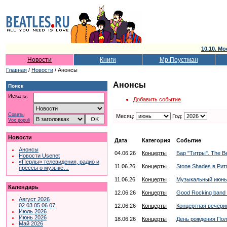
10.10. Мо
Новости
Книги
Мр.Поустман
Главная
/
Новости
/ Анонсы
Анонсы
Поиск
Искать:
Добавить событие
Советы
Месяц:
Год:
Vox populi
Новости
Дата
Категория
Событие
Анонсы
04.06.26
Концерты
Бар "Титры". The Be
Новости Usenet
«Перлы» телевидения, радио и
11.06.26
Концерты
Stone Shades в Ри
прессы о музыке…
11.06.26
Концерты
Музыкальный июнь 
Календарь
12.06.26
Концерты
Good Rocking band 
Август 2026
02
03
05
06
07
12.06.26
Концерты
Концертная вечери
Июль 2026
Июнь 2026
18.06.26
Концерты
День рождения Пол
Май 2026