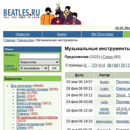
10.10. Мо
Новости
Книги
Мр.Поустман
Главная
/
Барахолка
/ Музыкальные инструменты
Музыкальные инструмент
Поиск
Искать:
Предложение
(1521) |
Спрос
(92)
Страницы (
1
…
77
): [
<<
]
68
|
69
|
70
|
7
Советы
Vox populi
Дата.
Автор
Барахолка
02 мар 06 18:57
Продаю 
Noden
Все категории
(96645)
28 фев 06 00:21
Очень н
t-raks
Аудио-видео техника
(8005)
Аудио
(22785)
24 фев 06 18:12
Shure , 
musicset
Видео
(1167)
Винил
(58536)
24 фев 06 03:08
Продам 
cs6x
Книги и журналы
(1672)
Автографы
(119)
12-стр. 
gringo
Афиши
(19)
18 фев 06 22:30
storozh
рублей
Плакаты
(262)
Музыкальные инструменты
(1613)
15 фев 06 19:33
продаю 
kbenyumov
Поиск музыкантов
(586)
Обмен
(83)
29 янв 06 00:26
Продам 
Кирилл К.