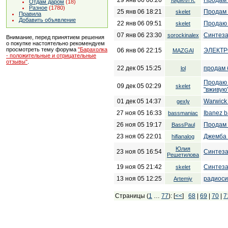
Отдам даром
(18)
Разное
(1780)
25 янв 06 18:21
Продам 
skelet
Правила
Добавить объявление
22 янв 06 09:51
Продаю 
skelet
07 янв 06 23:30
Синтеза
sorockinalex
Внимание, перед принятием решения
о покупке настоятельно рекомендуем
просмотреть тему форума
"Барахолка
06 янв 06 22:15
ЭЛЕКТР
MAZGAI
- положительные и отрицательные
отзывы"
.
22 дек 05 15:25
продам 
lol
Продаю 
09 дек 05 02:29
skelet
"вживую"
01 дек 05 14:37
Warwick 
gexly
27 ноя 05 16:33
Ibanez b
bassmaniac
26 ноя 05 19:17
Продам 
BassPaul
23 ноя 05 22:01
Джемба 
hifianalog
Юлия
23 ноя 05 16:54
Синтез
Решетилова
19 ноя 05 21:42
Синтеза
skelet
13 ноя 05 12:25
радиоси
Artemiy
Страницы (
1
…
77
): [
<<
]
68
|
69
|
70
|
7