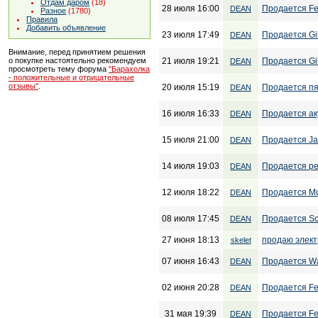
Отдам даром
(18)
28 июля 16:00
Продается Fen
DEAN
Разное
(1780)
Правила
Добавить объявление
23 июля 17:49
Продается Gi
DEAN
Внимание, перед принятием решения
21 июля 19:21
Продается Gib
о покупке настоятельно рекомендуем
DEAN
просмотреть тему форума
"Барахолка
- положительные и отрицательные
отзывы"
.
20 июля 15:19
Продается пя
DEAN
16 июля 16:33
Продается аку
DEAN
15 июля 21:00
Продается Jac
DEAN
14 июля 19:03
Продается ре
DEAN
12 июля 18:22
Продается Mu
DEAN
08 июля 17:45
Продается Sch
DEAN
27 июня 18:13
продаю элек
skelet
07 июня 16:43
Продается Was
DEAN
02 июня 20:28
Продается Fe
DEAN
31 мая 19:39
Продается Fen
DEAN