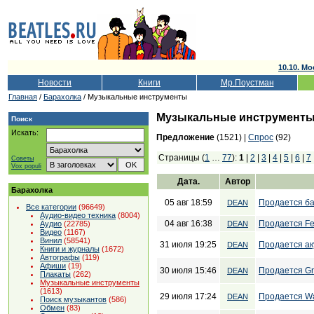
10.10. Мо
Новости
Книги
Мр.Поустман
Главная
/
Барахолка
/ Музыкальные инструменты
Музыкальные инструмент
Поиск
Искать:
Предложение
(1521) |
Спрос
(92)
Страницы (
1
…
77
):
1
|
2
|
3
|
4
|
5
|
6
|
7
Советы
Vox populi
Дата.
Автор
Барахолка
05 авг 18:59
Продается бас
DEAN
Все категории
(96649)
Аудио-видео техника
(8004)
04 авг 16:38
Продается Fen
DEAN
Аудио
(22785)
Видео
(1167)
Винил
(58541)
31 июля 19:25
Продается ак
DEAN
Книги и журналы
(1672)
Автографы
(119)
Афиши
(19)
30 июля 15:46
Продается Gr
DEAN
Плакаты
(262)
Музыкальные инструменты
(1613)
29 июля 17:24
Продается Wa
DEAN
Поиск музыкантов
(586)
Обмен
(83)