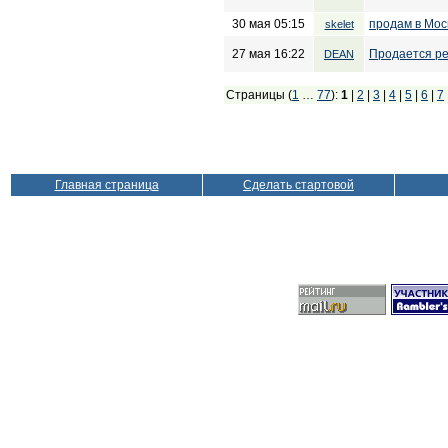
30 мая 05:15
продам в Мос
skelet
27 мая 16:22
Продается ре
DEAN
Страницы (
1
…
77
):
1
|
2
|
3
|
4
|
5
|
6
|
7
Главная страница
Сделать стартовой