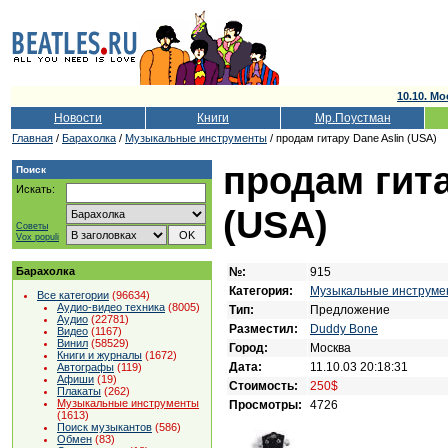
10.10. Мо
Новости
Книги
Мр.Поустман
Главная
/
Барахолка
/
Музыкальные инструменты
/ продам гитару Dane Aslin (USA)
продам гита
Поиск
Искать:
(USA)
Советы
Vox populi
№:
915
Барахолка
Категория:
Музыкальные инструме
Все категории
(96634)
Аудио-видео техника
(8005)
Тип:
Предложение
Аудио
(22781)
Разместил:
Duddy Bone
Видео
(1167)
Винил
(58529)
Город:
Москва
Книги и журналы
(1672)
Дата:
11.10.03 20:18:31
Автографы
(119)
Афиши
(19)
Стоимость:
250$
Плакаты
(262)
Музыкальные инструменты
Просмотры:
4726
(1613)
Поиск музыкантов
(586)
Обмен
(83)