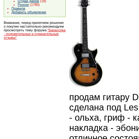
Отдам даром
(18)
Разное
(1780)
Правила
Добавить объявление
Внимание, перед принятием решения
о покупке настоятельно рекомендуем
просмотреть тему форума
"Барахолка
- положительные и отрицательные
отзывы"
.
продам гитару Da
сделана под Les 
- ольха, гриф - 
накладка - эбон
отличное состоян