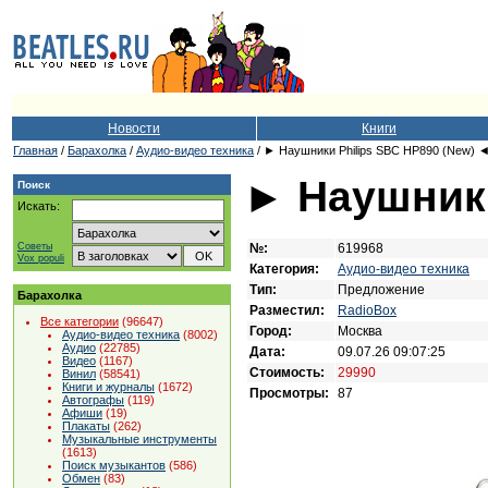
Новости
Книги
Главная
/
Барахолка
/
Аудио-видео техника
/ ► Наушники Philips SBC HP890 (New) 
► Наушники
Поиск
Искать:
№:
619968
Советы
Vox populi
Категория:
Аудио-видео техника
Тип:
Предложение
Барахолка
Разместил:
RadioBox
Все категории
(96647)
Город:
Москва
Аудио-видео техника
(8002)
Аудио
(22785)
Дата:
09.07.26 09:07:25
Видео
(1167)
Стоимость:
29990
Винил
(58541)
Книги и журналы
(1672)
Просмотры:
87
Автографы
(119)
Афиши
(19)
Плакаты
(262)
Музыкальные инструменты
(1613)
Поиск музыкантов
(586)
Обмен
(83)