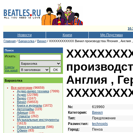
10.
Новости
Книги
Мр.Поустман
Главная
/
Барахолка
/
Винил
/ XХХХХХХХХХХХ Винил производства Япония , Англия
XХХХХХХХХ
Поиск
Искать:
производст
Советы
Vox populi
Англия , Г
Барахолка
Все категории
(96659)
ХХХХХХХX
Аудио-видео техника
(7999)
Аудио
(22788)
Видео
(1167)
Винил
(58553)
Книги и журналы
(1672)
№:
619960
Автографы
(119)
Категория:
Винил
Афиши
(19)
Плакаты
(262)
Тип:
Предложение
Музыкальные инструменты
(1613)
Разместил:
technopls
Поиск музыкантов
(586)
Город:
Пенза
Обмен
(83)