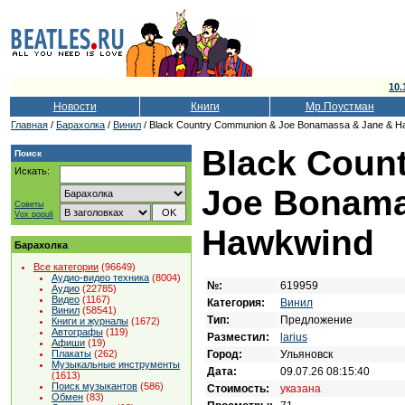
10.
Новости
Книги
Мр.Поустман
Главная
/
Барахолка
/
Винил
/ Black Country Communion & Joe Bonamassa & Jane & H
Black Coun
Поиск
Искать:
Joe Bonama
Советы
Vox populi
Hawkwind
Барахолка
Все категории
(96649)
Аудио-видео техника
(8004)
№:
619959
Аудио
(22785)
Видео
(1167)
Категория:
Винил
Винил
(58541)
Тип:
Предложение
Книги и журналы
(1672)
Автографы
(119)
Разместил:
larius
Афиши
(19)
Город:
Ульяновск
Плакаты
(262)
Музыкальные инструменты
Дата:
09.07.26 08:15:40
(1613)
Поиск музыкантов
(586)
Стоимость:
указана
Обмен
(83)