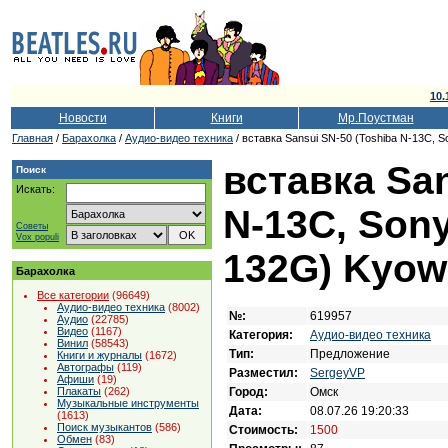
10.
Новости
Книги
Мр.Поустман
Главная
/
Барахолка
/
Аудио-видео техника
/ вставка Sansui SN-50 (Toshiba N-13C,
вставка San
Поиск
Искать:
N-13C, Son
Советы
Vox populi
132G) Kyow
Барахолка
Все категории
(96649)
Аудио-видео техника
(8002)
№:
619957
Аудио
(22785)
Видео
(1167)
Категория:
Аудио-видео техника
Винил
(58543)
Тип:
Предложение
Книги и журналы
(1672)
Автографы
(119)
Разместил:
SergeyVP
Афиши
(19)
Город:
Омск
Плакаты
(262)
Музыкальные инструменты
Дата:
08.07.26 19:20:33
(1613)
Поиск музыкантов
(586)
Стоимость:
1500
Обмен
(83)