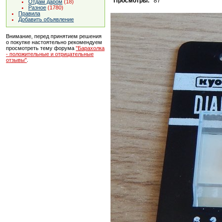
Просмотры:
87
Отдам даром
(18)
Разное
(1780)
Правила
Добавить объявление
Внимание, перед принятием решения
о покупке настоятельно рекомендуем
просмотреть тему форума
"Барахолка
- положительные и отрицательные
отзывы"
.