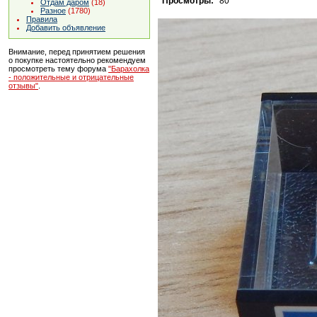
Просмотры:
80
Отдам даром
(18)
Разное
(1780)
Правила
Добавить объявление
Внимание, перед принятием решения
о покупке настоятельно рекомендуем
просмотреть тему форума
"Барахолка
- положительные и отрицательные
отзывы"
.