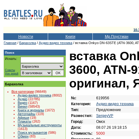
10.
Новости
Книги
Мр.Поустман
Главная
/
Барахолка
/
Аудио-видео техника
/ вставка Onkyo DN-63STE (ATN-3600, AT
вставка On
Поиск
Искать:
3600, ATN-9
Советы
Vox populi
оригинал, 
Барахолка
Все категории
(96649)
Аудио-видео техника
(8002)
№:
619956
Аудио
(22785)
Видео
(1167)
Категория:
Аудио-видео техника
Винил
(58543)
Тип:
Предложение
Книги и журналы
(1672)
Автографы
(119)
Разместил:
SergeyVP
Афиши
(19)
Город:
Омск
Плакаты
(262)
Музыкальные инструменты
Дата:
08.07.26 19:18:15
(1613)
Поиск музыкантов
(586)
Стоимость:
5000
Обмен
(83)