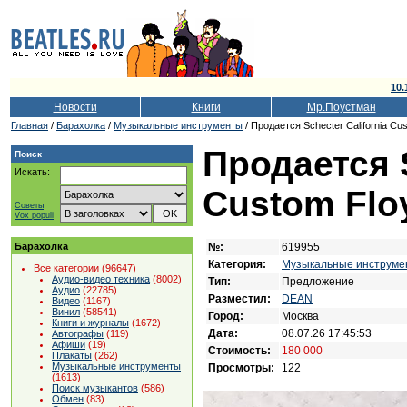
10.
Новости
Книги
Мр.Поустман
Главная
/
Барахолка
/
Музыкальные инструменты
/ Продается Schecter California Cu
Продается S
Поиск
Искать:
Custom Floy
Советы
Vox populi
№:
619955
Барахолка
Категория:
Музыкальные инструме
Все категории
(96647)
Аудио-видео техника
(8002)
Тип:
Предложение
Аудио
(22785)
Разместил:
DEAN
Видео
(1167)
Винил
(58541)
Город:
Москва
Книги и журналы
(1672)
Дата:
08.07.26 17:45:53
Автографы
(119)
Афиши
(19)
Стоимость:
180 000
Плакаты
(262)
Музыкальные инструменты
Просмотры:
122
(1613)
Поиск музыкантов
(586)
Обмен
(83)