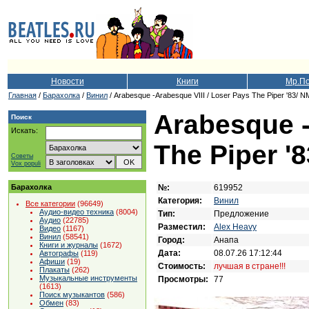
Новости
Книги
Мр.П
Главная
/
Барахолка
/
Винил
/ Arabesque ‎-Arabesque VIII / Loser Pays The Piper '83/ N
Arabesque ‎
Поиск
Искать:
The Piper '8
Советы
Vox populi
№:
619952
Барахолка
Категория:
Винил
Все категории
(96649)
Аудио-видео техника
(8004)
Тип:
Предложение
Аудио
(22785)
Разместил:
Alex Heavy
Видео
(1167)
Винил
(58541)
Город:
Анапа
Книги и журналы
(1672)
Дата:
08.07.26 17:12:44
Автографы
(119)
Афиши
(19)
Стоимость:
лучшая в стране!!!
Плакаты
(262)
Музыкальные инструменты
Просмотры:
77
(1613)
Поиск музыкантов
(586)
Обмен
(83)