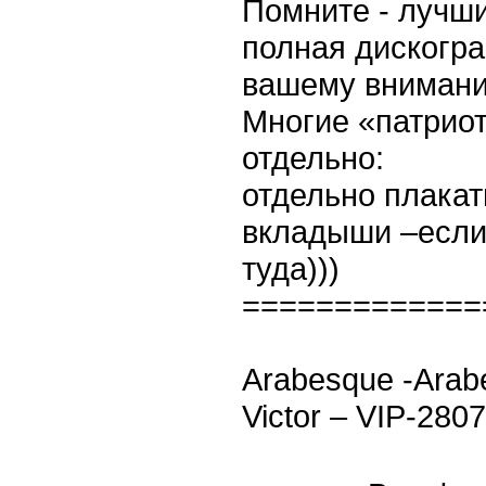
Помните - лучши
полная дискогр
вашему внимани
Многие «патриот
отдельно:
отдельно плакат
вкладыши –если
туда)))
=============
Arabesque ‎-Arabe
Victor ‎– VIP-280