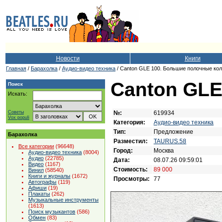
Новости
Книги
Главная
/
Барахолка
/
Аудио-видео техника
/ Canton GLE 100. Большие полочные кол
Canton GLE
Поиск
Искать:
№:
619934
Советы
Vox populi
Категория:
Аудио-видео техника
Тип:
Предложение
Барахолка
Разместил:
TAURUS.58
Все категории
(96648)
Город:
Москва
Аудио-видео техника
(8004)
Аудио
(22785)
Дата:
08.07.26 09:59:01
Видео
(1167)
Стоимость:
89 000
Винил
(58540)
Книги и журналы
(1672)
Просмотры:
77
Автографы
(119)
Афиши
(19)
Плакаты
(262)
Музыкальные инструменты
(1613)
Поиск музыкантов
(586)
Обмен
(83)