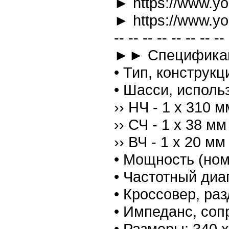
► https://www.y
► https://www.y
-- -- -- -- -- -- -- -- 
►► Спецификаци
• Тип, конструкц
• Шасси, исполь
›› НЧ - 1 х 310 м
›› СЧ - 1 х 38 м
›› ВЧ - 1 х 20 м
• Мощность (ном
• Частотный диап
• Кроссовер, раз
• Импеданс, соп
• Размеры: 340 