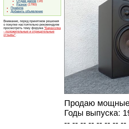
Отдам даром
(18)
Разное
(1780)
Правила
Добавить объявление
Внимание, перед принятием решения
о покупке настоятельно рекомендуем
просмотреть тему форума
"Барахолка
- положительные и отрицательные
отзывы"
.
Продаю мощные п
Годы выпуска: 1
-- -- -- -- -- -- -- -- 