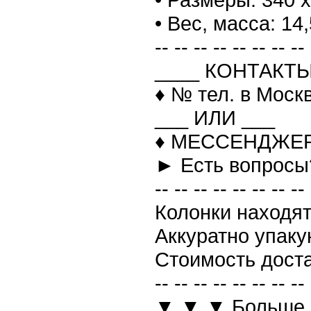
• Вес, масса: 14,
-- -- -- -- -- -- -- -- 
____ КОНТАКТЫ
♦ № тел. в Моск
___ ИЛИ ___
♦ МЕССЕНДЖЕРЫ:
► Есть вопрос
-- -- -- -- -- -- -- -- 
Колонки находят
Аккуратно упаку
Стоимость доста
-- -- -- -- -- -- -- -- 
▼ ▼ ▼ Больше 