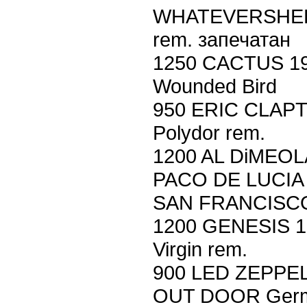
WHATEVERSHEB
rem. запечатан
1250 CACTUS 19
Wounded Bird
950 ERIC CLAP
Polydor rem.
1200 AL DiMEO
PACO DE LUCIA 
SAN FRANCISCO 
1200 GENESIS 19
Virgin rem.
900 LED ZEPPE
OUT DOOR Germ