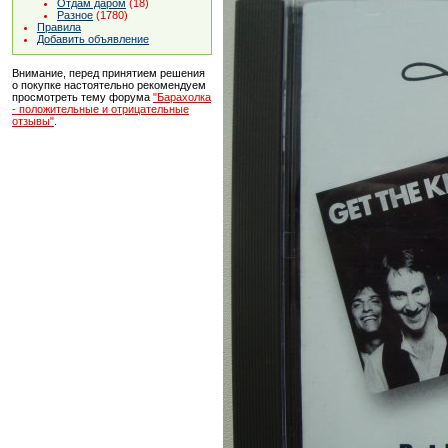
Отдам даром
(18)
Разное
(1780)
Правила
Добавить объявление
Внимание, перед принятием решения
о покупке настоятельно рекомендуем
просмотреть тему форума
"Барахолка
- положительные и отрицательные
отзывы"
.