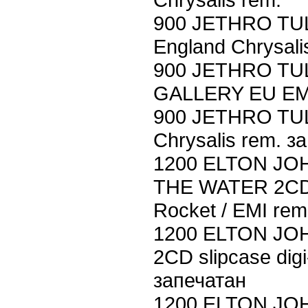
900 JETHRO TU
England Chrysali
900 JETHRO TUL
GALLERY EU EMI 
900 JETHRO TUL
Chrysalis rem. з
1200 ELTON J
THE WATER 2CD s
Rocket / EMI rem
1200 ELTON JO
2CD slipcase dig
запечатан
1200 ELTON JO