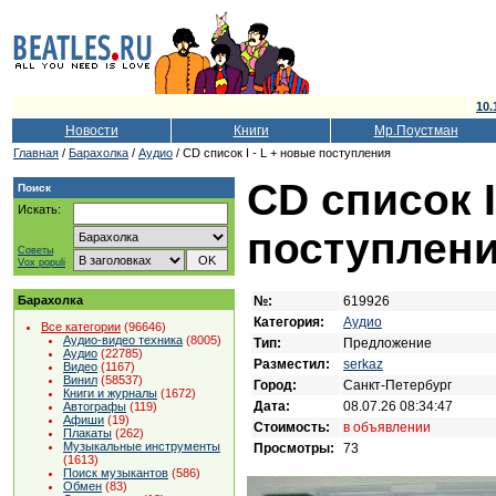
10.
Новости
Книги
Мр.Поустман
Главная
/
Барахолка
/
Аудио
/ CD список I - L + новые поступления
CD список I
Поиск
Искать:
поступлен
Советы
Vox populi
№:
619926
Барахолка
Категория:
Аудио
Все категории
(96646)
Аудио-видео техника
(8005)
Тип:
Предложение
Аудио
(22785)
Разместил:
serkaz
Видео
(1167)
Винил
(58537)
Город:
Санкт-Петербург
Книги и журналы
(1672)
Дата:
08.07.26 08:34:47
Автографы
(119)
Афиши
(19)
Стоимость:
в объявлении
Плакаты
(262)
Музыкальные инструменты
Просмотры:
73
(1613)
Поиск музыкантов
(586)
Обмен
(83)