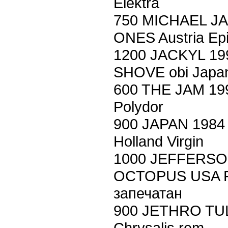
Elektra
750 MICHAEL J
ONES Austria Epi
1200 JACKYL 1
SHOVE obi Japan
600 THE JAM 19
Polydor
900 JAPAN 198
Holland Virgin
1000 JEFFERSO
OCTOPUS USA RC
запечатан
900 JETHRO TU
Chrysalis rem.