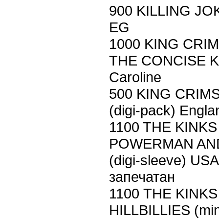
900 KILLING JO
EG
1000 KING CRI
THE CONCISE K
Caroline
500 KING CRIM
(digi-pack) Engla
1100 THE KINK
POWERMAN AN
(digi-sleeve) U
запечатан
1100 THE KINK
HILLBILLIES (mi