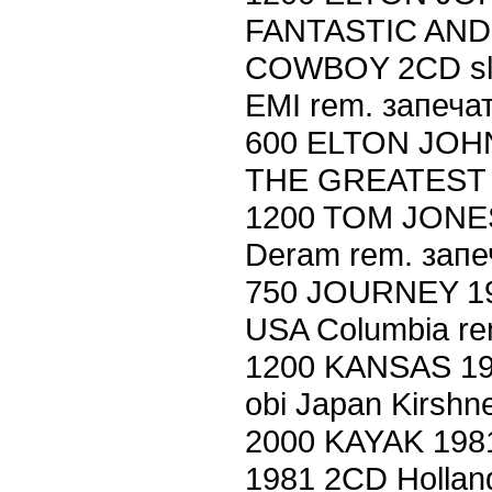
FANTASTIC AND
COWBOY 2CD slip
EMI rem. запеча
600 ELTON JOH
THE GREATEST H
1200 TOM JONES
Deram rem. запе
750 JOURNEY 1
USA Columbia re
1200 KANSAS 1
obi Japan Kirshn
2000 KAYAK 198
1981 2CD Holland