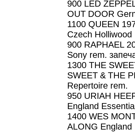
900 LED ZEPPE
OUT DOOR Germ
1100 QUEEN 197
Czech Holliwood
900 RAPHAEL 2
Sony rem. запеч
1300 THE SWEET
SWEET & THE PI
Repertoire rem.
950 URIAH HEE
England Essentia
1400 WES MON
ALONG England H