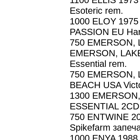
Esoteric rem.
1000 ELOY 197
PASSION EU Har
750 EMERSON, 
EMERSON, LAKE
Essential rem.
750 EMERSON, 
BEACH USA Victo
1300 EMERSON,
ESSENTIAL 2CD U
750 ENTWINE 2
Spikefarm запеч
1000 ENYA 1988