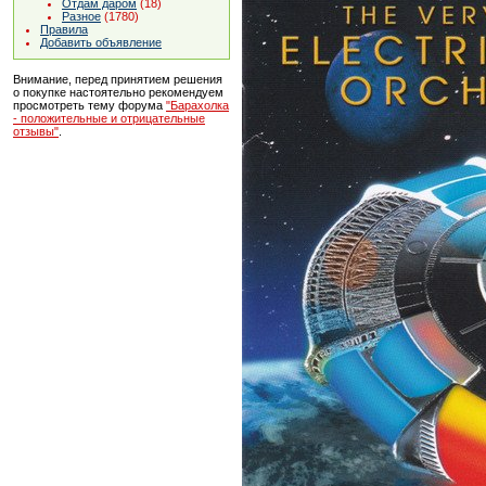
Отдам даром
(18)
Разное
(1780)
Правила
Добавить объявление
Внимание, перед принятием решения
о покупке настоятельно рекомендуем
просмотреть тему форума
"Барахолка
- положительные и отрицательные
отзывы"
.