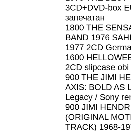
3CD+DVD-box EU
запечатан
1800 THE SENS
BAND 1976 SAHB
1977 2CD Germa
1600 HELLOWE
2CD slipcase obi
900 THE JIMI 
AXIS: BOLD AS LO
Legacy / Sony re
900 JIMI HEND
(ORIGINAL MO
TRACK) 1968-19