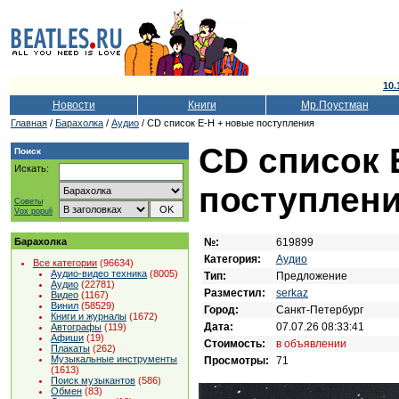
10.
Новости
Книги
Мр.Поустман
Главная
/
Барахолка
/
Аудио
/ CD список E-H + новые поступления
CD список 
Поиск
Искать:
поступлен
Советы
Vox populi
№:
619899
Барахолка
Категория:
Аудио
Все категории
(96634)
Аудио-видео техника
(8005)
Тип:
Предложение
Аудио
(22781)
Разместил:
serkaz
Видео
(1167)
Винил
(58529)
Город:
Санкт-Петербург
Книги и журналы
(1672)
Дата:
07.07.26 08:33:41
Автографы
(119)
Афиши
(19)
Стоимость:
в объявлении
Плакаты
(262)
Музыкальные инструменты
Просмотры:
71
(1613)
Поиск музыкантов
(586)
Обмен
(83)