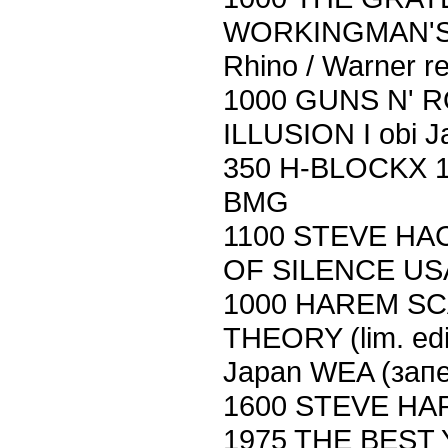
WORKINGMAN'S D
Rhino / Warner r
1000 GUNS N' 
ILLUSION I obi J
350 H-BLOCKX 1
BMG
1100 STEVE HA
OF SILENCE USA 
1000 HAREM SC
THEORY (lim. edit
Japan WEA (запе
1600 STEVE HA
1975 THE BEST