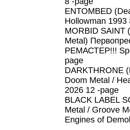
8 -page
ENTOMBED (Deat
Hollowman 1993 
MORBID SAINT (O
Metal) Первопре
РЕМАСТЕР!!! Spe
page
DARKTHRONE (Ne
Doom Metal / Hea
2026 12 -page
BLACK LABEL SO
Metal / Groove Me
Engines of Demol