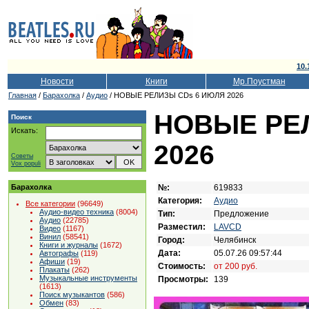
10.
Новости
Книги
Мр.Поустман
Главная
/
Барахолка
/
Аудио
/ НОВЫЕ РЕЛИЗЫ CDs 6 ИЮЛЯ 2026
НОВЫЕ РЕ
Поиск
Искать:
2026
Советы
Vox populi
№:
619833
Барахолка
Категория:
Аудио
Все категории
(96649)
Аудио-видео техника
(8004)
Тип:
Предложение
Аудио
(22785)
Разместил:
LAVCD
Видео
(1167)
Винил
(58541)
Город:
Челябинск
Книги и журналы
(1672)
Дата:
05.07.26 09:57:44
Автографы
(119)
Афиши
(19)
Стоимость:
от 200 руб.
Плакаты
(262)
Музыкальные инструменты
Просмотры:
139
(1613)
Поиск музыкантов
(586)
Обмен
(83)