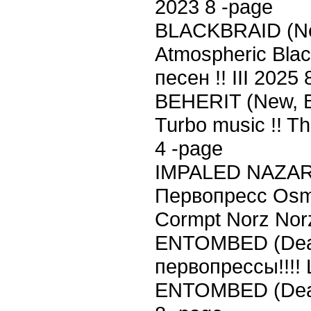
2023 8 -page
BLACKBRAID (New
Atmospheric Bla
песен !! III 2025
BEHERIT (New, B
Turbo music !! T
4 -page
IMPALED NAZARE
Первопресс Osmo
Cormpt Norz Norz
ENTOMBED (Deat
первопрессы!!!! 
ENTOMBED (Death