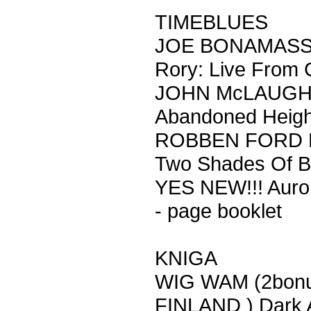
TIMEBLUES
JOE BONAMASSA 
Rory: Live From 
JOHN McLAUGHLI
Abandoned Height
ROBBEN FORD NE
Two Shades Of Bl
YES NEW!!! Auro
- page booklet
KNIGA
WIG WAM (2bonus 
FINLAND ) Dark 