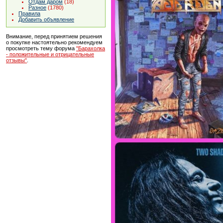
Отдам даром
(18)
Разное
(1780)
Правила
Добавить объявление
Внимание, перед принятием решения
о покупке настоятельно рекомендуем
просмотреть тему форума
"Барахолка
- положительные и отрицательные
отзывы"
.