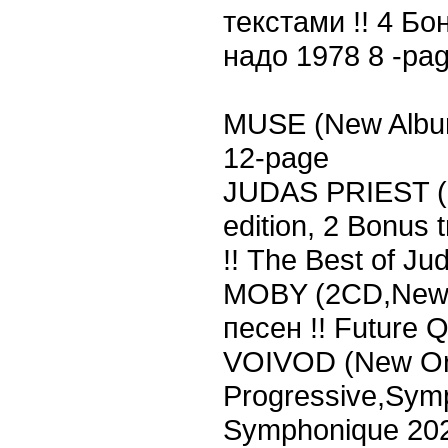
текстами !! 4 Бо
надо 1978 8 -pa
MUSE (New Album
12-page
JUDAS PRIEST (N
edition, 2 Bonus
!! The Best of Ju
MOBY (2СD,New 
песен !! Future 
VOIVOD (New Orc
Progressive,Symp
Symphonique 20