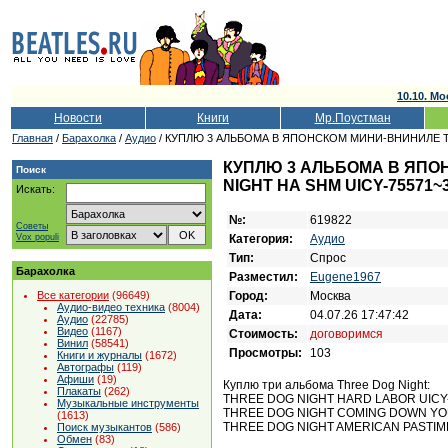
10.10. Мо
Новости
Книги
Мр.Поустман
Главная
/
Барахолка
/
Аудио
/ КУПЛЮ 3 АЛЬБОМА В ЯПОНСКОМ МИНИ-ВНИНИЛЕ TH
КУПЛЮ 3 АЛЬБОМА В ЯПО
Поиск
NIGHT НА SHM UICY-75571~
Искать:
№:
619822
Советы
Категория:
Аудио
Vox populi
Тип:
Спрос
Барахолка
Разместил:
Eugene1967
Город:
Москва
Все категории
(96649)
Аудио-видео техника
(8004)
Дата:
04.07.26 17:47:42
Аудио
(22785)
Видео
(1167)
Стоимость:
договоримся
Винил
(58541)
Просмотры:
103
Книги и журналы
(1672)
Автографы
(119)
Афиши
(19)
Куплю три альбома Three Dog Night:
Плакаты
(262)
THREE DOG NIGHT HARD LABOR UICY
Музыкальные инструменты
THREE DOG NIGHT COMING DOWN YOU
(1613)
THREE DOG NIGHT AMERICAN PASTIME
Поиск музыкантов
(586)
Обмен
(83)