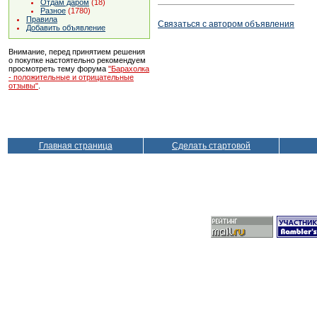
Отдам даром
(18)
Разное
(1780)
Правила
Связаться с автором объявления
Добавить объявление
Внимание, перед принятием решения
о покупке настоятельно рекомендуем
просмотреть тему форума
"Барахолка
- положительные и отрицательные
отзывы"
.
Главная страница
Сделать стартовой