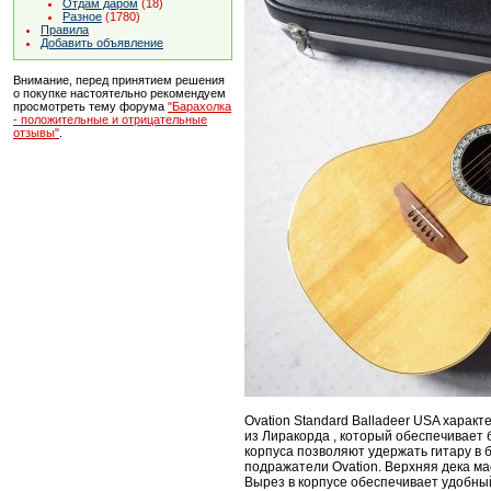
Отдам даром
(18)
Разное
(1780)
Правила
Добавить объявление
Внимание, перед принятием решения
о покупке настоятельно рекомендуем
просмотреть тему форума
"Барахолка
- положительные и отрицательные
отзывы"
.
Ovation Standard Balladeer USA харак
из Лиракорда , который обеспечивает 
корпуса позволяют удержать гитару в 
подражатели Ovation. Верхняя дека ма
Вырез в корпусе обеспечивает удобный