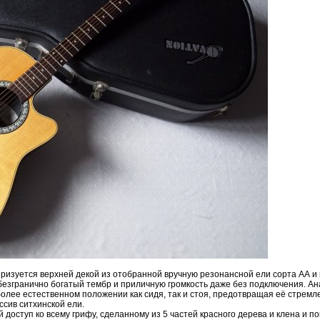
теризуется верхней декой из отобранной вручную резонансной ели сорта АА 
безгранично богатый тембр и приличную громкость даже без подключения. Ан
более естественном положении как сидя, так и стоя, предотвращая её стремл
ссив ситхинской ели.
 доступ ко всему грифу, сделанному из 5 частей красного дерева и клена и п