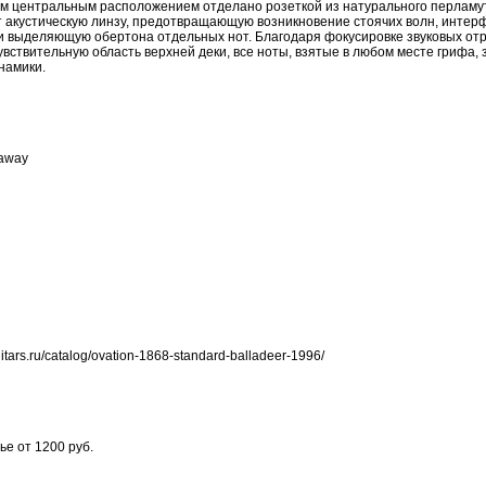
им центральным расположением отделано розеткой из натурального перламу
т акустическую линзу, предотвращающую возникновение стоячих волн, интер
и выделяющую обертона отдельных нот. Благодаря фокусировке звуковых от
вствительную область верхней деки, все ноты, взятые в любом месте грифа, 
намики.
taway
ars.ru/catalog/ovation-1868-standard-balladeer-1996/
ье от 1200 руб.