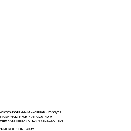
и контурированным »ковшом» корпуса
атомические контуры округлого
ение к скатыванию, коим страдают все
окрыт матовым лаком.