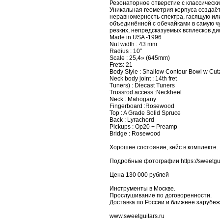
Резонаторное отверстие с классическ
Уникальная геометрия корпуса создаё
неравномерность спектра, гасящую ил
объединённой с обечайками в самую чу
резких, непредсказуемых всплесков ди
Made in USA -1996
Nut width : 43 mm
Radius : 10″
Scale : 25,4» (645mm)
Frets: 21
Body Style : Shallow Contour Bowl w Cu
Neck body joint : 14th fret
Tuners) : Diecast Tuners
Trussrod access :Neckheel
Neck : Mahogany
Fingerboard :Rosewood
Top : A Grade Solid Spruce
Back : Lyrachord
Pickups : Op20 + Preamp
Bridge : Rosewood
Хорошее состояние, кейс в комплекте.
Подробные фотографии https://sweetguit
Цена 130 000 рублей
Инструменты в Москве.
Прослушивание по договоренности.
Доставка по России и ближнее зарубеж
www.sweetguitars.ru