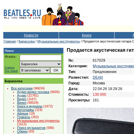
Новости
Книги
Главная
/
Барахолка
/
Музыкальные инструменты
/ Продается акустическая гитара O
Продается акустическая гит
Поиск
Искать:
№:
617029
Категория:
Музыкальные инструме
Советы
Vox populi
Тип:
Предложение
Разместил:
DEAN
Барахолка
Город:
Москва
Все категории
(96634)
Дата:
22.04.26 18:28:26
Аудио-видео техника
(8005)
Стоимость:
130 000
Аудио
(22781)
Видео
(1167)
Просмотры:
161
Винил
(58529)
Книги и журналы
(1672)
Автографы
(119)
Афиши
(19)
Плакаты
(262)
Музыкальные инструменты
(1613)
Поиск музыкантов
(586)
Обмен
(83)