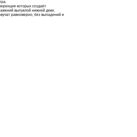
тра.
ференция которых создаёт
ражений выпуклой нижней деки,
звучат равномерно, без выпадений и