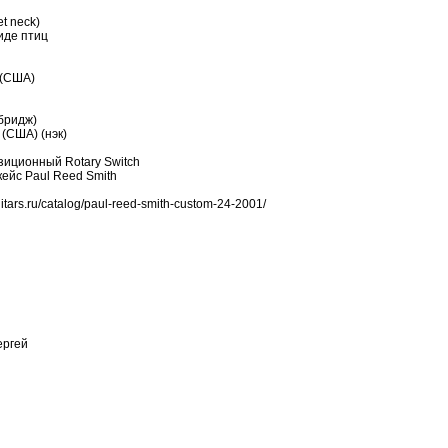
t neck)
иде птиц
 (США)
бридж)
 (США) (нэк)
зиционный Rotary Switch
ейс Paul Reed Smith
ars.ru/catalog/paul-reed-smith-custom-24-2001/
ергей