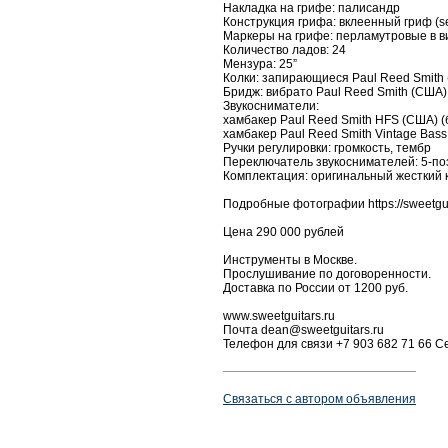
Накладка на грифе: палисандр
Конструкция грифа: вклеенный гриф (se
Маркеры на грифе: перламутровые в в
Количество ладов: 24
Мензура: 25”
Колки: запирающиеся Paul Reed Smith
Бридж: вибрато Paul Reed Smith (США)
Звукосниматели:
хамбакер Paul Reed Smith HFS (США) (
хамбакер Paul Reed Smith Vintage Bass
Ручки регулировки: громкость, тембр
Переключатель звукоснимателей: 5-по
Комплектация: оригинальный жесткий к
Подробные фотографии https://sweetguit
Цена 290 000 рублей
Инструменты в Москве.
Прослушивание по договоренности.
Доставка по России от 1200 руб.
www.sweetguitars.ru
Почта dean@sweetguitars.ru
Телефон для связи +7 903 682 71 66 С
Связаться с автором объявления