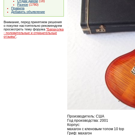
Отдам даром
(18)
Разное
(1780)
Правила
Добавить объявление
Внимание, перед принятием решения
о покупке настоятельно рекомендуем
просмотреть тему форума
"Барахолка
- положительные и отрицательные
отзывы"
.
Производитель: США
Год производства: 2001
Корпус:
махагон с кленовым топом 10 top
Гриф: махагон