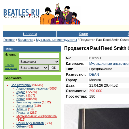
Новости
Книги
Главная
/
Барахолка
/
Музыкальные инструменты
/ Продается Paul Reed Smith Cust
Продается Paul Reed Smith
Поиск
Искать:
№:
616991
Категория:
Музыкальные инструме
Советы
Vox populi
Тип:
Предложение
Разместил:
DEAN
Барахолка
Город:
Москва
Все категории
(96645)
Дата:
21.04.26 20:44:52
Аудио-видео техника
(8005)
Стоимость:
290 000
Аудио
(22785)
Видео
(1167)
Просмотры:
180
Винил
(58536)
Книги и журналы
(1672)
Автографы
(119)
Афиши
(19)
Плакаты
(262)
Музыкальные инструменты
(1613)
Поиск музыкантов
(586)
Обмен
(83)