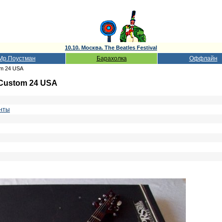
10.10. Москва. The Beatles Festival
Мр.Поустман
Барахолка
Оффлайн
om 24 USA
 Custom 24 USA
нты