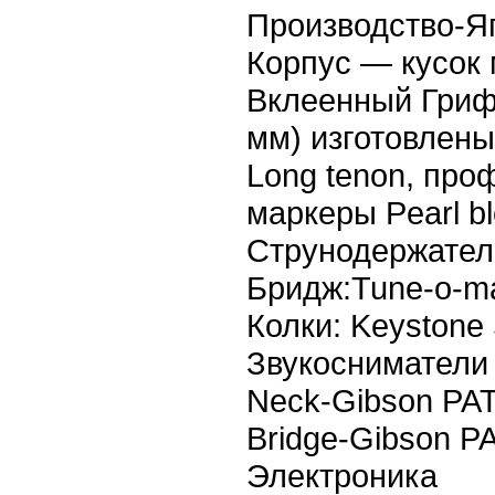
Производство-Яп
Корпус — кусок 
Вклеенный Гриф 
мм) изготовлены
Long tenon, проф
маркеры Pearl b
Струнодержатель
Бридж:Tune-o-ma
Колки: Keystone 
Звукосниматели
Neck-Gibson PA
Bridge-Gibson P
Электроника