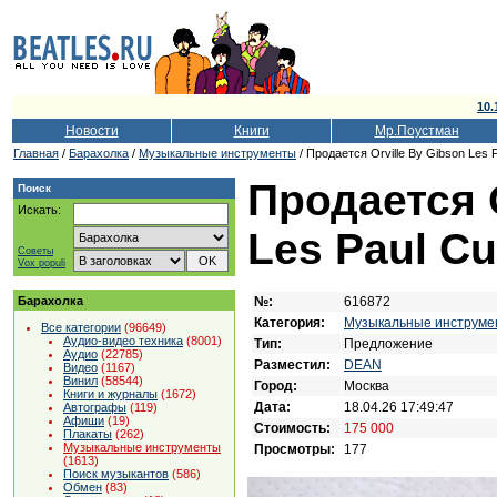
10.
Новости
Книги
Мр.Поустман
Главная
/
Барахолка
/
Музыкальные инструменты
/ Продается Orville By Gibson Les 
Продается O
Поиск
Искать:
Les Paul Cu
Советы
Vox populi
№:
616872
Барахолка
Категория:
Музыкальные инструме
Все категории
(96649)
Аудио-видео техника
(8001)
Тип:
Предложение
Аудио
(22785)
Разместил:
DEAN
Видео
(1167)
Винил
(58544)
Город:
Москва
Книги и журналы
(1672)
Дата:
18.04.26 17:49:47
Автографы
(119)
Афиши
(19)
Стоимость:
175 000
Плакаты
(262)
Музыкальные инструменты
Просмотры:
177
(1613)
Поиск музыкантов
(586)
Обмен
(83)