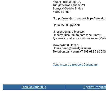
Количество ладов 20
Тип датчиков Fender P/J
Бридж 4-Saddle Bridge
Колки Fender
Подробные фотографии https://sweetguit
Цена 75 000 рублей
Инструменты в Москве.
Прослушивание по договоренности.
Доставка по России и ближнее зарубеж
www.sweetguitars.ru
Почта dean@sweetguitars.ru
Телефон для связи +7 903 682 71 66 С
Связаться с автором объявления
Главная страница
Сделать старто