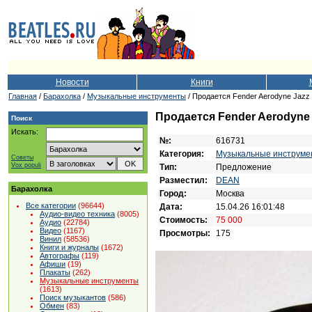
Новости
Книги
Главная
/
Барахолка
/
Музыкальные инструменты
/ Продается Fender Aerodyne Jazz
Продается Fender Aerodyne 
Поиск
Искать:
№:
616731
Категория:
Музыкальные инструме
Советы
Vox populi
Тип:
Предложение
Разместил:
DEAN
Барахолка
Город:
Москва
Все категории
(96644)
Дата:
15.04.26 16:01:48
Аудио-видео техника
(8005)
Стоимость:
75 000
Аудио
(22784)
Видео
(1167)
Просмотры:
175
Винил
(58536)
Книги и журналы
(1672)
Автографы
(119)
Афиши
(19)
Плакаты
(262)
Музыкальные инструменты
(1613)
Поиск музыкантов
(586)
Обмен
(83)