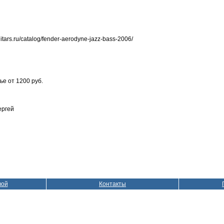
ars.ru/catalog/fender-aerodyne-jazz-bass-2006/
ье от 1200 руб.
ергей
вой
Контакты