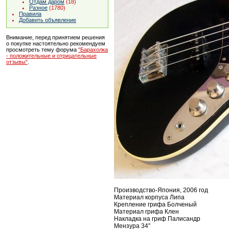
Отдам даром
(18)
Разное
(1780)
Правила
Добавить объявление
Внимание, перед принятием решения
о покупке настоятельно рекомендуем
просмотреть тему форума
"Барахолка
- положительные и отрицательные
отзывы"
.
Производство-Япония, 2006 год
Материал корпуса Липа
Крепление грифа Болченый
Материал грифа Клен
Накладка на гриф Палисандр
Мензура 34″