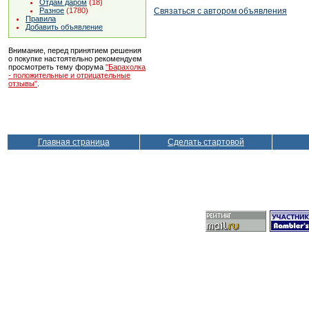
Отдам даром
(18)
Связаться с автором объявления
Разное
(1780)
Правила
Добавить объявление
Внимание, перед принятием решения
о покупке настоятельно рекомендуем
просмотреть тему форума
"Барахолка
- положительные и отрицательные
отзывы"
.
Главная страница
Сделать стартовой