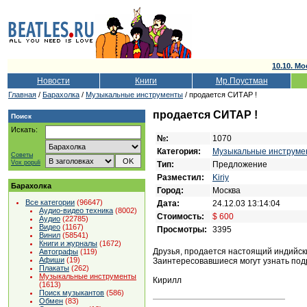
10.10. Мо
Новости
Книги
Мр.Поустман
Главная
/
Барахолка
/
Музыкальные инструменты
/ продается СИТАР !
продается СИТАР !
Поиск
Искать:
№:
1070
Категория:
Музыкальные инструме
Советы
Vox populi
Тип:
Предложение
Разместил:
Kiriy
Барахолка
Город:
Москва
Все категории
(96647)
Дата:
24.12.03 13:14:04
Аудио-видео техника
(8002)
Стоимость:
$ 600
Аудио
(22785)
Видео
(1167)
Просмотры:
3395
Винил
(58541)
Книги и журналы
(1672)
Друзья, продается настоящий индийск
Автографы
(119)
Афиши
(19)
Заинтересовавшиеся могут узнать подр
Плакаты
(262)
Музыкальные инструменты
Кирилл
(1613)
Поиск музыкантов
(586)
Обмен
(83)