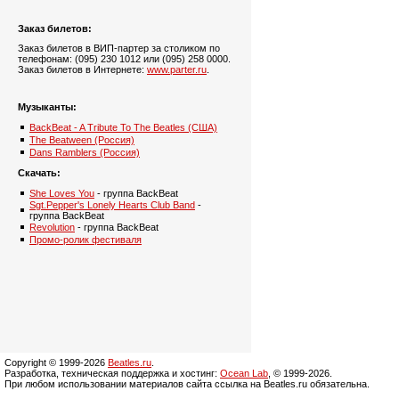
Заказ билетов:
Заказ билетов в ВИП-партер за столиком по
телефонам: (095) 230 1012 или (095) 258 0000.
Заказ билетов в Интернете:
www.parter.ru
.
Музыканты:
BackBeat - A Tribute To The Beatles (США)
The Beatween (Россия)
Dans Ramblers (Россия)
Скачать:
She Loves You
- группа BackBeat
Sgt.Pepper's Lonely Hearts Club Band
-
группа BackBeat
Revolution
- группа BackBeat
Промо-ролик фестиваля
Copyright © 1999-2026
Beatles.ru
.
Разработка, техническая поддержка и хостинг:
Ocean Lab
, © 1999-2026.
При любом использовании материалов сайта ссылка на Beatles.ru обязательна.