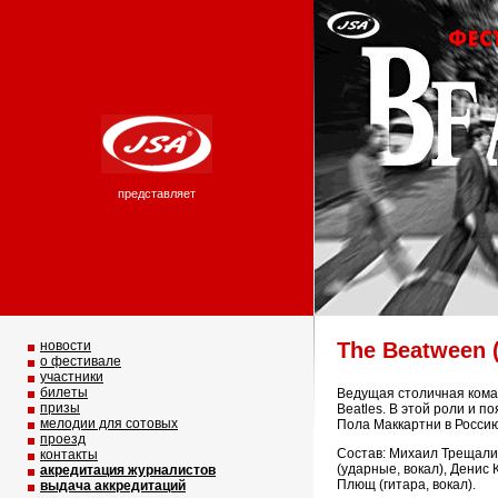
представляет
новости
The Beatween 
о фестивале
участники
билеты
Ведущая столичная кома
призы
Beatles. В этой роли и п
мелодии для сотовых
Пола Маккартни в Россию 
проезд
Состав: Михаил Трещалин
контакты
(ударные, вокал), Денис 
акредитация журналистов
Плющ (гитара, вокал).
выдача аккредитаций